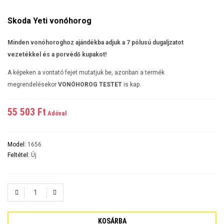
Skoda Yeti vonóhorog
Minden vonóhoroghoz ajándékba adjuk a 7 pólusú dugaljzatot
vezetékkel és a porvédő kupakot!
A képeken a vontató fejet mutatjuk be, azonban a termék
megrendelésekor
VONÓHOROG TESTET
is kap.
55 503 Ft‎
Adóval
Model:
1656
Feltétel:
Új
KOSÁRBA