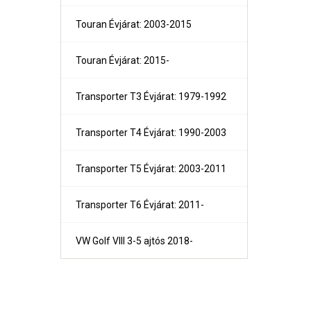
Touran Évjárat: 2003-2015
Touran Évjárat: 2015-
Transporter T3 Évjárat: 1979-1992
Transporter T4 Évjárat: 1990-2003
Transporter T5 Évjárat: 2003-2011
Transporter T6 Évjárat: 2011-
B-MAX Évjárat: 2012-
C-Max és Grand C-Max Évjárat: 2011-
Fiesta Évjárat: 2002-2008
VW Golf VIII 3-5 ajtós 2018-
Fiesta Évjárat: 2008-2017
Focus C-Max Évjárat: 2002-2009
Focus I 4ajtós Sedan Évjárat: 1998-2005
Focus I 5 ajtós Évjárat: 1998-2005
Focus I kombi Turnier Évjárat: 1998-2005