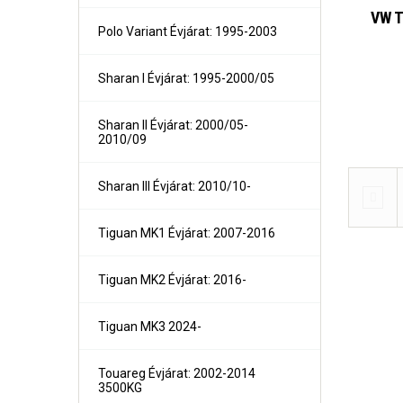
VW T
Polo Variant Évjárat: 1995-2003
Sharan I Évjárat: 1995-2000/05
Sharan II Évjárat: 2000/05-
2010/09
Kalos 4 ajtós Évjárat: 2002-
Forthi
Kalos 5 ajtós Évjárat: 2002-
Sharan III Évjárat: 2010/10-
Lanos 3, 4 és 5 ajtós Évjárat: 1997-
Nexia 3 és 5 ajtós
Nexia 4 ajtós
Tiguan MK1 Évjárat: 2007-2016
Nubira III 4 ajtós Évjárat: 2004-
Tacuma Évjárat: 2000-2004/04
Tiguan MK2 Évjárat: 2016-
Tiguan MK3 2024-
Touareg Évjárat: 2002-2014
3500KG