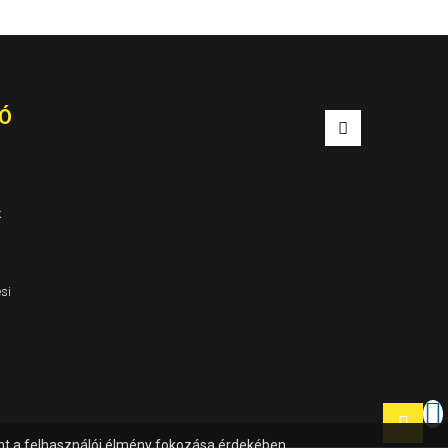
014
2018/08
-
Ó
k
si
mint a felhasználói élmény fokozása érdekében.