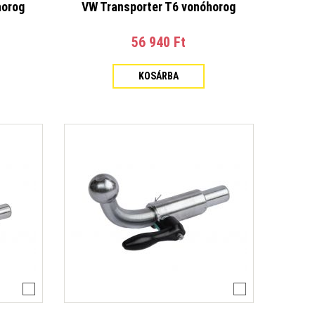
horog
VW Transporter T6 vonóhorog
X Évjárat: 1977-1995
ker Van Évjárat: 2012-
at: 2013-2018
56 940 Ft‎
at: 2018-
4-
r VAN Évjárat: 2022-
KOSÁRBA
: 2013-
 Sedan Évjárat: 2005-2012
mbi Évjárat: 2007-2012
ós Évjárat: 2013-
Évjárat: 2013/07-
ero Stepway II Évjárat: 2013-