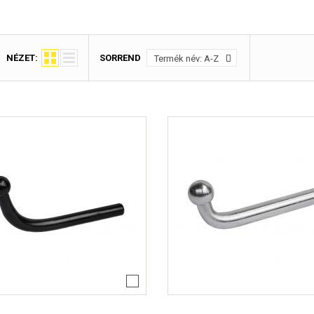
Lacetti 5 
Lacetti W
Orlando Év
Spark Évj
Trax Évjár
NÉZET:
SORREND
Termék név: A-Z
7