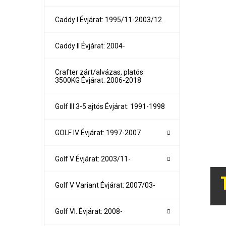
Caddy I Évjárat: 1995/11-2003/12
Caddy II Évjárat: 2004-
Crafter zárt/alvázas, platós
3500KG Évjárat: 2006-2018
Golf III 3-5 ajtós Évjárat: 1991-1998
GOLF IV Évjárat: 1997-2007
1-es sorozat (E81, E82, E87, E88) Évjárat:2004-2011
Golf V Évjárat: 2003/11-
1-es sorozat (F21- F21) Évjárat: 2010-
2-es sorozat Active Tourer Évjárat: 2014-
2-es sorozat Gran Tourer Évjárat: 2015-
Golf V Variant Évjárat: 2007/03-
3-as sorozat (E36) 4 ajtós/kombi Évjárat: 1991-1998
3-as sorozat E46 limuzin és kombi Évjárat:1998-2005
3-as sorozat E90 limuzin, E91 Touring Évjárat:2005-2012
Golf VI. Évjárat: 2008-
3-as sorozat (F30, F31) 4 ajtós/kombi Évjárat: 2011-201