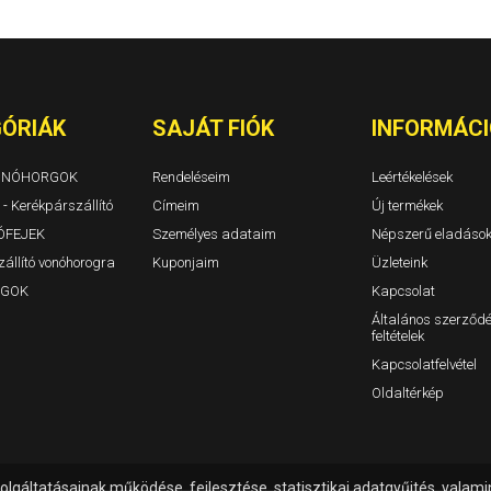
IONIQ 5 Évjárat: 2021-
IX35 Évjárat: 2010-2016
Tucson I Évjárat: 2005-2
Tucson II Évjárat: 2015-
Tucson II 2018/9-2021
Tucson III NX4E 2020/10
ÓRIÁK
SAJÁT FIÓK
INFORMÁCI
VONÓHORGOK
Rendeléseim
Leértékelések
 - Kerékpárszállító
Címeim
Új termékek
ÓFEJEK
Személyes adataim
Népszerű eladáso
állító vonóhorogra
Kuponjaim
Üzleteink
GOK
Kapcsolat
Általános szerződé
feltételek
Kapcsolatfelvétel
Oldaltérkép
olgáltatásainak működése, fejlesztése, statisztikai adatgyűjtés, vala