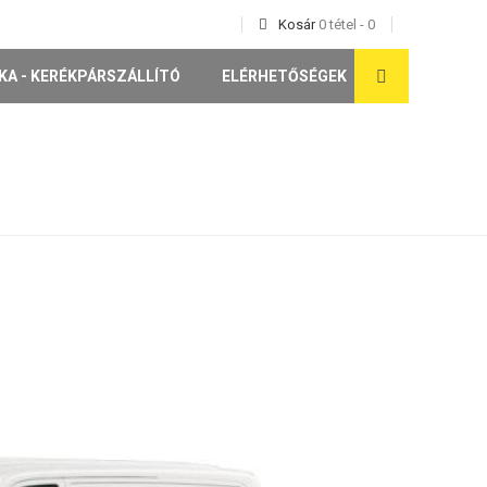
Kosár
0
tétel
-
0
KA - KERÉKPÁRSZÁLLÍTÓ
ELÉRHETŐSÉGEK