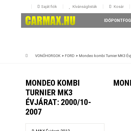
Saját fiók
Kívánságlisták
Kosár
IDŐPONTFOG
VONÓHORGOK
>
FORD
>
Mondeo kombi Turnier MK3 Évj
146 5 ajtós Évjárat: 1995-
147 3-5 ajtós Évjárat: 2001-
MONDEO KOMBI
MOND
156 4 ajtós és Sportwagon Évjárat: 1997-
159 4 ajtós és sportwagon Évjárat: 2005-
TURNIER MK3
Giulia évjárat: 2017-
ÉVJÁRAT: 2000/10-
Mito Évjárat: 2008-
Stelvio évjárat: 2016-
2007