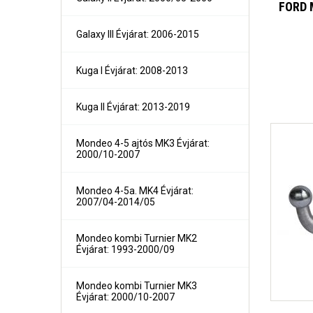
FORD 
300C 4 ajtós és kombi Évjárat: 2004-
Grand Voyager és Voyager Évjárat: 1996-2001
Grand Voyager és Voyager Évjárat: 2001-2005
Galaxy III Évjárat: 2006-2015
Grand Voyager Évjárat: 2008-
Kuga I Évjárat: 2008-2013
Kuga II Évjárat: 2013-2019
Mondeo 4-5 ajtós MK3 Évjárat:
2000/10-2007
Mondeo 4-5a. MK4 Évjárat:
2007/04-2014/05
Mondeo kombi Turnier MK2
Évjárat: 1993-2000/09
Mondeo kombi Turnier MK3
Évjárat: 2000/10-2007