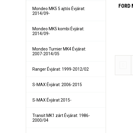
FORD 
Mondeo MK5 5 ajtós Évjárat:
2014/09-
Mondeo MK5 kombi Évjárat:
2014/09-
Mondeo Turnier MK4 Évjárat:
Kalos 4 ajtós Évjárat: 2002-
Forthi
2007-2014/05
Kalos 5 ajtós Évjárat: 2002-
Lanos 3, 4 és 5 ajtós Évjárat: 1997-
Nexia 3 és 5 ajtós
Ranger Évjárat: 1999-2012/02
Nexia 4 ajtós
Nubira III 4 ajtós Évjárat: 2004-
Tacuma Évjárat: 2000-2004/04
S-MAX Évjárat: 2006-2015
S-MAX Évjárat 2015-
Transit MK1 zárt Évjárat: 1986-
2000/04