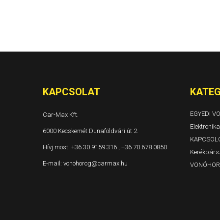
Focus II 3-5 ajtós Évjárat: 2004/09-2011/03
Focus II kombi Turnier Évjárat: 2004/09-2011/03
Focus III 5 ajtós Évjárat: 2011/03-2019
Focus III kombi / Turnier Évjárat: 2011/03-2019
Focus IV kombi Évjárat: 2018-
Fusion Évjárat: 2002-
Galaxy I Évjárat: 1995-200/04
Galaxy II Évjárat: 2000/05-2006
Galaxy III Évjárat: 2006-2015
Kuga I Évjárat: 2008-2013
Kuga II Évjárat: 2013-2019
KAPCSOLAT
KATEG
Mondeo kombi Turnier MK2 Évjárat: 1993-2000/09
Mondeo kombi Turnier MK3 Évjárat: 2000/10-2007
EGYEDI 
Car-Max Kft.
Mondeo 4-5 ajtós MK3 Évjárat: 2000/10-2007
Mondeo 4-5a. MK4 Évjárat: 2007/04-2014/05
Elektronika
6000 Kecskemét Dunaföldvári út 2.
Mondeo Turnier MK4 Évjárat: 2007-2014/05
KAPCSOL
Mondeo MK5 5 ajtós Évjárat: 2014/09-
Hívj most:
+36 30 9159 316 , +36 70 678 0850
Mondeo MK5 kombi Évjárat: 2014/09-
Kerékpársz
Ranger Évjárat: 1999-2012/02
E-mail:
vonohorog@carmax.hu
VONÓHOR
S-MAX Évjárat: 2006-2015
S-MAX Évjárat 2015-
Transit MK1 zárt Évjárat: 1986-2000/04
Transit MK2 zárt Évjárat: 2000/05-2014
Transit MK3 zárt Évjárat: 2014-
Transit platós Évjárat: 2000/05-2014