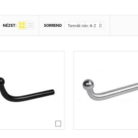
Lacetti 5 
Lacetti W
Orlando Év
Spark Évj
Trax Évjár
NÉZET:
SORREND
Termék név: A-Z
7