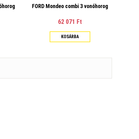
óhorog
FORD Mondeo combi 3 vonóhorog
62 071 Ft‎
KOSÁRBA