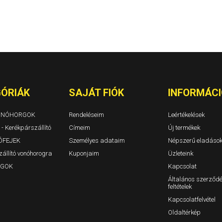
IONIQ 5 Évjárat: 2021-
IX35 Évjárat: 2010-2016
Tucson I Évjárat: 2005-2
Tucson II Évjárat: 2015-
Tucson II 2018/9-2021
Tucson III NX4E 2020/10
ÓRIÁK
SAJÁT FIÓK
INFORMÁCI
VONÓHORGOK
Rendeléseim
Leértékelések
 - Kerékpárszállító
Címeim
Új termékek
ÓFEJEK
Személyes adataim
Népszerű eladáso
állító vonóhorogra
Kuponjaim
Üzleteink
GOK
Kapcsolat
Általános szerződé
feltételek
Kapcsolatfelvétel
Oldaltérkép