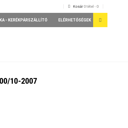
Kosár
0
tétel
-
0
KA - KERÉKPÁRSZÁLLÍTÓ
ELÉRHETŐSÉGEK
00/10-2007