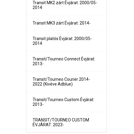
Transit MK2 zárt Évjárat: 2000/05-
2014
Transit MK3 zárt Évjárat: 2014-
Transit platós Évjárat: 2000/05-
2014
Transit/Tourneo Connect Évjárat:
2013-
Transit/Tourneo Courier 2014-
2022 (Kivéve Adblue)
B-MAX Évjárat: 2012-
C-Max és Grand C-Max Évjárat: 2011-
Transit/Tourneo Custom Évjárat:
Fiesta Évjárat: 2002-2008
2013-
Fiesta Évjárat: 2008-2017
Focus C-Max Évjárat: 2002-2009
Focus I 4ajtós Sedan Évjárat: 1998-2005
TRANSIT/TOURNEO CUSTOM
Focus I 5 ajtós Évjárat: 1998-2005
ÉVJÁRAT: 2023-
Focus I kombi Turnier Évjárat: 1998-2005