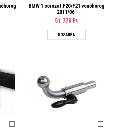
nóhorog
BMW 1 sorozat F20/F21 vonóhorog
2011/06-
51 778 Ft‎
KOSÁRBA