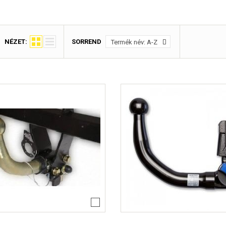
Lacetti 5 
Lacetti W
Orlando Év
Spark Évj
Trax Évjár
NÉZET:
SORREND
Termék név: A-Z
7