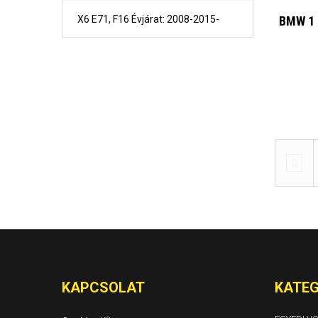
X6 E71, F16 Évjárat: 2008-2015-
BMW 1 
B-MAX Évjárat: 2012-
C-Max és Grand C-Max Évjárat: 2011-
Fiesta Évjárat: 2002-2008
Fiesta Évjárat: 2008-2017
Focus C-Max Évjárat: 2002-2009
Focus I 4ajtós Sedan Évjárat: 1998-2005
KAPCSOLAT
KATEG
Focus I 5 ajtós Évjárat: 1998-2005
Focus I kombi Turnier Évjárat: 1998-2005