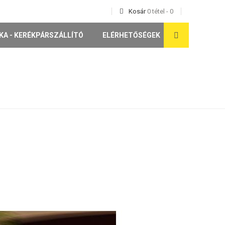
Kosár
0
tétel
-
0
KA - KERÉKPÁRSZÁLLÍTÓ
ELÉRHETŐSÉGEK