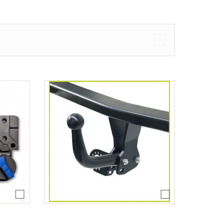
ajtós ferdehátú Évjárat: 2003-2010
agon Évjárat: 2003-2010
járat: 2010-
árat: 2004-2011
at: 2013-