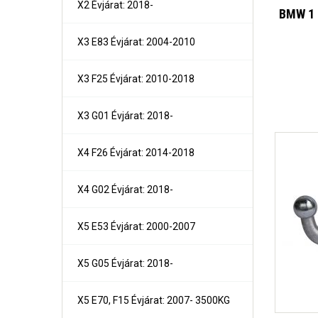
X2 Évjárat: 2018-
BMW 1 
X3 E83 Évjárat: 2004-2010
X3 F25 Évjárat: 2010-2018
X3 G01 Évjárat: 2018-
Kalos 4 ajtós Évjárat: 2002-
Forthi
Kalos 5 ajtós Évjárat: 2002-
Lanos 3, 4 és 5 ajtós Évjárat: 1997-
X4 F26 Évjárat: 2014-2018
Nexia 3 és 5 ajtós
Nexia 4 ajtós
Nubira III 4 ajtós Évjárat: 2004-
X4 G02 Évjárat: 2018-
Tacuma Évjárat: 2000-2004/04
X5 E53 Évjárat: 2000-2007
X5 G05 Évjárat: 2018-
X5 E70, F15 Évjárat: 2007- 3500KG