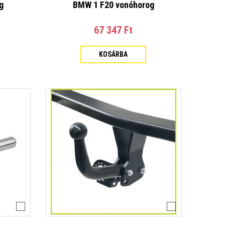
g
BMW 1 F20 vonóhorog
X Évjárat: 1977-1995
ker Van Évjárat: 2012-
at: 2013-2018
67 347 Ft‎
at: 2018-
4-
r VAN Évjárat: 2022-
KOSÁRBA
: 2013-
 Sedan Évjárat: 2005-2012
mbi Évjárat: 2007-2012
ós Évjárat: 2013-
Évjárat: 2013/07-
ero Stepway II Évjárat: 2013-