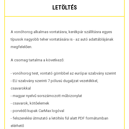
LETÖLTÉS
A vonóhorog alkalmas vontatásra, kerékpár szállításra egyes
típusok nagyobb teher vontatására is - az autó adattáblájának
megfelelően.
A csomag tartalma a következő:
- vonóhorog test, vontató gömbbel az európai szabvány szerint
- EU szabvány szerinti 7 pólusú dugaljzat vezetékkel,
csavarokkal
- magyar nyelvű sorszámozott műbizonylat
- csavarok, kötőelemek
- porvédő kupak CarMax logóval
- felszerelési útmutató a letöltés fül alatt PDF formátumban
elérhető