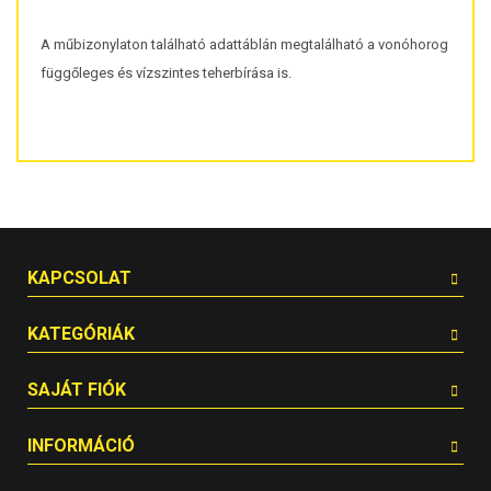
A műbizonylaton található adattáblán megtalálható a vonóhorog
függőleges és vízszintes teherbírása is.
KAPCSOLAT
KATEGÓRIÁK
SAJÁT FIÓK
INFORMÁCIÓ