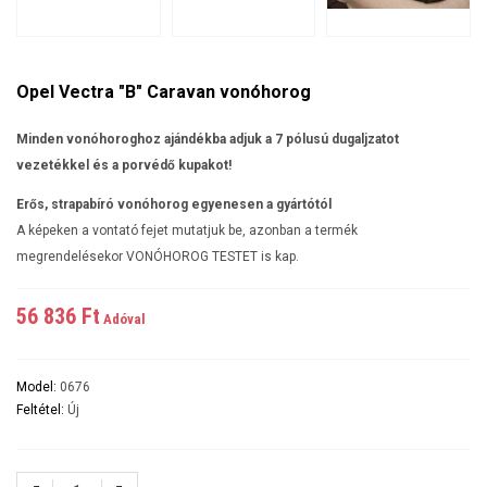
Opel Vectra "B" Caravan vonóhorog
Minden vonóhoroghoz ajándékba adjuk a 7 pólusú dugaljzatot
vezetékkel és a porvédő kupakot!
Erős, strapabíró vonóhorog egyenesen a gyártótól
A képeken a vontató fejet mutatjuk be, azonban a termék
megrendelésekor VONÓHOROG TESTET is kap.
56 836 Ft‎
Adóval
Model:
0676
Feltétel:
Új