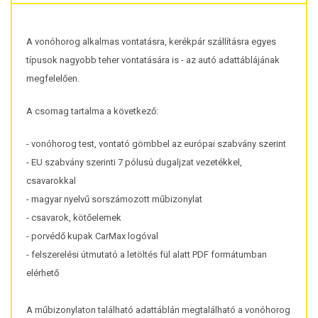
A vonóhorog alkalmas vontatásra, kerékpár szállításra egyes
típusok nagyobb teher vontatására is - az autó adattáblájának
megfelelően.
A csomag tartalma a következő:
- vonóhorog test, vontató gömbbel az európai szabvány szerint
- EU szabvány szerinti 7 pólusú dugaljzat vezetékkel,
csavarokkal
- magyar nyelvű sorszámozott műbizonylat
- csavarok, kötőelemek
- porvédő kupak CarMax logóval
- felszerelési útmutató a letöltés fül alatt PDF formátumban
elérhető
A műbizonylaton található adattáblán megtalálható a vonóhorog