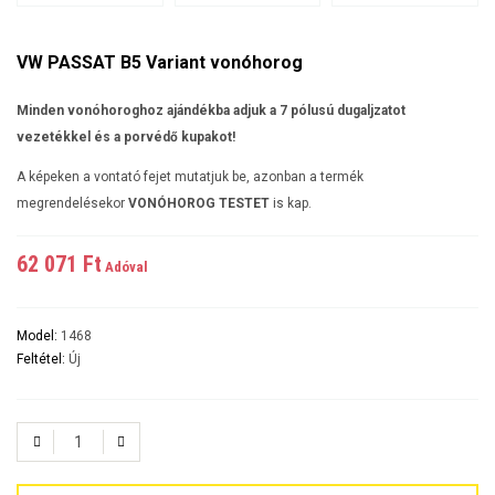
VW PASSAT B5 Variant vonóhorog
Minden vonóhoroghoz ajándékba adjuk a 7 pólusú dugaljzatot
vezetékkel és a porvédő kupakot!
A képeken a vontató fejet mutatjuk be, azonban a termék
megrendelésekor
VONÓHOROG TESTET
is kap.
62 071 Ft‎
Adóval
Model:
1468
Feltétel:
Új