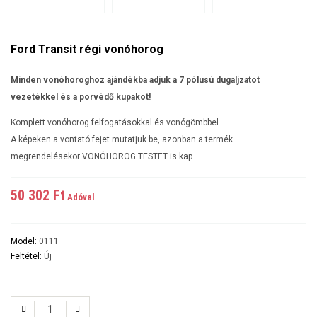
Ford Transit régi vonóhorog
Minden vonóhoroghoz ajándékba adjuk a 7 pólusú dugaljzatot
vezetékkel és a porvédő kupakot!
Komplett vonóhorog felfogatásokkal és vonógömbbel.
A képeken a vontató fejet mutatjuk be, azonban a termék
megrendelésekor VONÓHOROG TESTET is kap.
50 302 Ft‎
Adóval
Model:
0111
Feltétel:
Új