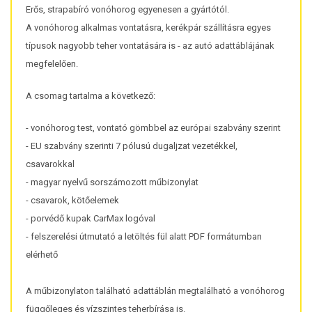
Erős, strapabíró vonóhorog egyenesen a gyártótól.
A vonóhorog alkalmas vontatásra, kerékpár szállításra egyes
típusok nagyobb teher vontatására is - az autó adattáblájának
megfelelően.
A csomag tartalma a következő:
- vonóhorog test, vontató gömbbel az európai szabvány szerint
- EU szabvány szerinti 7 pólusú dugaljzat vezetékkel,
csavarokkal
- magyar nyelvű sorszámozott műbizonylat
- csavarok, kötőelemek
- porvédő kupak CarMax logóval
- felszerelési útmutató a letöltés fül alatt PDF formátumban
elérhető
A műbizonylaton található adattáblán megtalálható a vonóhorog
függőleges és vízszintes teherbírása is.