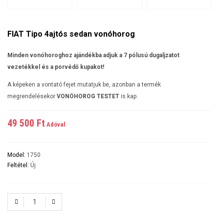
FIAT Tipo 4ajtós sedan vonóhorog
Minden vonóhoroghoz ajándékba adjuk a 7 pólusú dugaljzatot
vezetékkel és a porvédő kupakot!
A képeken a vontató fejet mutatjuk be, azonban a termék
megrendelésekor
VONÓHOROG TESTET
is kap.
49 500 Ft‎
Adóval
Model:
1750
Feltétel:
Új