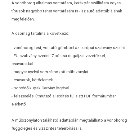
A vonóhorog alkalmas vontatásra, kerékpár szállításra egyes
típusok nagyobb teher vontatására is - az autó adattáblájának
megfelelően.
A csomag tartalma a következő:
- vonóhorog test, vontató gömbbel az európai szabvány szerint
- EU szabvány szerinti 7 pólusú dugaljzat vezetékkel,
csavarokkal
- magyar nyelvű sorszámozott műbizonylat
- csavarok, kötőelemek
- porvédő kupak CarMax logóval
- felszerelési útmutató a letöltés fül alatt PDF formátumban
elérhető
A műbizonylaton található adattáblán megtalálható a vonóhorog
függőleges és vízszintes teherbírása is.