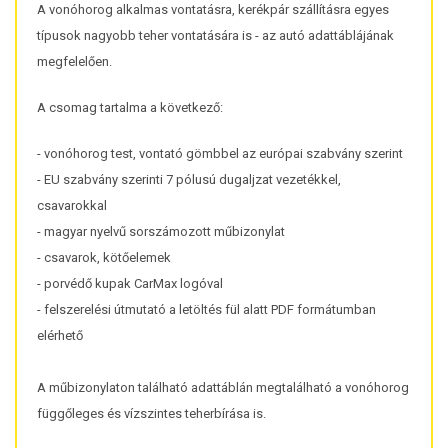
A vonóhorog alkalmas vontatásra, kerékpár szállításra egyes
típusok nagyobb teher vontatására is - az autó adattáblájának
megfelelően.
A csomag tartalma a következő:
- vonóhorog test, vontató gömbbel az európai szabvány szerint
- EU szabvány szerinti 7 pólusú dugaljzat vezetékkel,
csavarokkal
- magyar nyelvű sorszámozott műbizonylat
- csavarok, kötőelemek
- porvédő kupak CarMax logóval
- felszerelési útmutató a letöltés fül alatt PDF formátumban
elérhető
A műbizonylaton található adattáblán megtalálható a vonóhorog
függőleges és vízszintes teherbírása is.