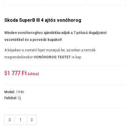
Skoda SuperB III 4 ajtós vonóhorog
Minden vonóhoroghoz ajándékba adjuk a 7 pólusú dugaljzatot
vezetékkel és a porvédő kupakot!
A képeken a vontató fejet mutatjuk be, azonban a termék
megrendelésekor
VONÓHOROG TESTET
is kap.
51 777 Ft‎
Adóval
Model:
1946
Feltétel:
Új