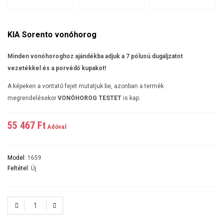
KIA Sorento vonóhorog
Minden vonóhoroghoz ajándékba adjuk a 7 pólusú dugaljzatot
vezetékkel és a porvédő kupakot!
A képeken a vontató fejet mutatjuk be, azonban a termék
megrendelésekor
VONÓHOROG TESTET
is kap.
55 467 Ft‎
Adóval
Model:
1659
Feltétel:
Új