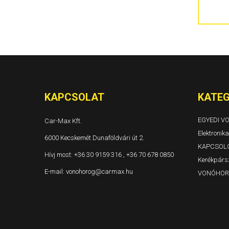
300C 4 ajtós és kombi Évjárat: 2004-
Grand Voyager és Voyager Évjárat: 1996-2001
Grand Voyager és Voyager Évjárat: 2001-2005
Grand Voyager Évjárat: 2008-
KAPCSOLAT
KATEG
EGYEDI 
Car-Max Kft.
Elektronika
6000 Kecskemét Dunaföldvári út 2.
KAPCSOL
Hívj most:
+36 30 9159 316 , +36 70 678 0850
Kerékpársz
E-mail:
vonohorog@carmax.hu
VONÓHOR