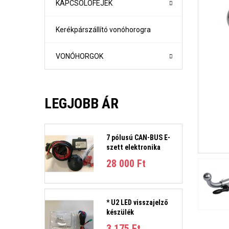
KAPCSOLÓFEJEK
Kerékpárszállító vonóhorogra
VONÓHORGOK
LEGJOBB ÁR
7 pólusú CAN-BUS E-
szett elektronika
1-es sorozat (E81, E82, E87, E88) Évjárat:2004-2011
28 000 Ft‎
1-es sorozat (F21- F21) Évjárat: 2010-
2-es sorozat Active Tourer Évjárat: 2014-
2-es sorozat Gran Tourer Évjárat: 2015-
3-as sorozat (E36) 4 ajtós/kombi Évjárat: 1991-1998
* U2 LED visszajelző
3-as sorozat E46 limuzin és kombi Évjárat:1998-2005
készülék
3-as sorozat E90 limuzin, E91 Touring Évjárat:2005-2012
3-as sorozat (F30, F31) 4 ajtós/kombi Évjárat: 2011-201
3 175 Ft‎