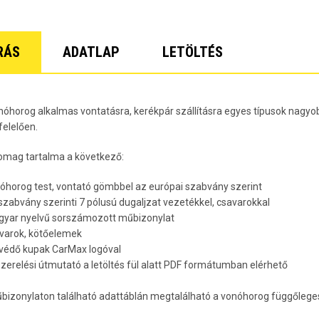
Lacetti 5 
Lacetti W
Orlando Év
Spark Évj
RÁS
ADATLAP
LETÖLTÉS
Trax Évjár
7
nóhorog alkalmas vontatásra, kerékpár szállításra egyes típusok nagyob
elelően.
omag tartalma a következő:
nóhorog test, vontató gömbbel az európai szabvány szerint
 szabvány szerinti 7 pólusú dugaljzat vezetékkel, csavarokkal
gyar nyelvű sorszámozott műbizonylat
avarok, kötőelemek
rvédő kupak CarMax logóval
lszerelési útmutató a letöltés fül alatt PDF formátumban elérhető
bizonylaton található adattáblán megtalálható a vonóhorog függőleges 