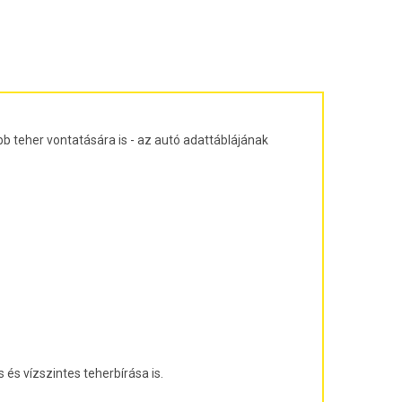
ajtós ferdehátú Évjárat: 2003-2010
agon Évjárat: 2003-2010
járat: 2010-
árat: 2004-2011
at: 2013-
b teher vontatására is - az autó adattáblájának
és vízszintes teherbírása is.