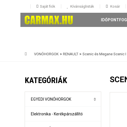
Saját fiók
Kívánságlisták
Kosár
IDŐPONTFOG
VONÓHORGOK
>
RENAULT
>
Scenic és Megane Scenic I 
146 5 ajtós Évjárat: 1995-
147 3-5 ajtós Évjárat: 2001-
SCEN
KATEGÓRIÁK
156 4 ajtós és Sportwagon Évjárat: 1997-
159 4 ajtós és sportwagon Évjárat: 2005-
Giulia évjárat: 2017-
Mito Évjárat: 2008-
EGYEDI VONÓHORGOK
Stelvio évjárat: 2016-
Elektronika - Kerékpárszállító