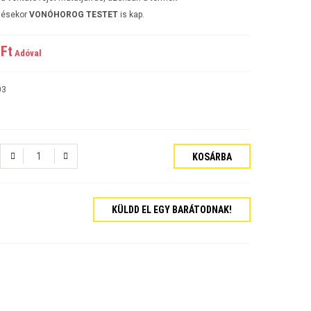
lésekor
VONÓHOROG TESTET
is kap.
Ft‎
Adóval
03
KOSÁRBA
KÜLDD EL EGY BARÁTODNAK!
tós Sedan Évjárat:2006-
járat:2007-
ajtós Évjárat:2009-
kombi Évjárat:2009-
rat:2006-
jtós Sedan Évjárat:2002-2006
jtós ferdehátú Évjárat: 2002-2006
ajtós Sedan Évjárat: 2003-2010