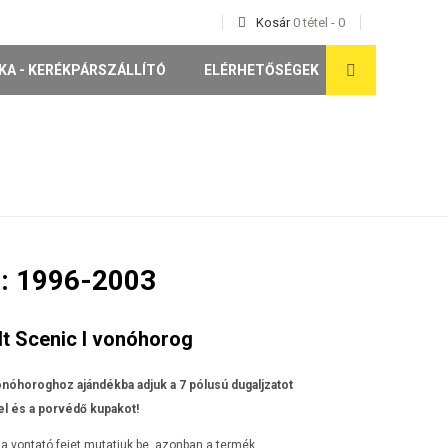
Kosár
0
tétel
-
0
KA - KERÉKPÁRSZÁLLÍTÓ
ELÉRHETŐSÉGEK
: 1996-2003
t Scenic I vonóhorog
nóhoroghoz ajándékba adjuk a 7 pólusú dugaljzatot
l és a porvédő kupakot!
a vontató fejet mutatjuk be, azonban a termék