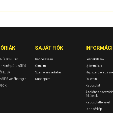
Berlingo I Évjárat: 1996-2010
1310. 1311 TL
Berlingo II Évjárat: 2008-2019
Dokker és Dok
Berlingo III Évjárat: 2018-
Duster I Évjár
BX Évjárat: 1982-1994
Duster II Évjár
C-Crosser Évjárat: 2007-
Duster III 202
C-Elysee Évjárat: 2012-
Jogger/Jogge
C3 I Évjárat: 2002-2009
Lodgy Évjárat
C3 II Évjárat: 2009-2016
Logan 4 ajtós
C3 5 ajtós Évjárat: 2008-
Logan MCV ko
C3 III Évjárat: 2016-
Logan II 4 ajt
ÓRIÁK
SAJÁT FIÓK
INFORMÁCI
C3 Aircross Évjárat: 2017-
Logan MCV II 
C4 3-5a. Évjárat: 2004-2010/10
Sandero, Sand
C4 Aircross Évjárat: 2012-
VONÓHORGOK
Rendeléseim
Leértékelések
C4 Cactus
 - Kerékpárszállító
C4 Picasso (Grand is) Évjárat: 2007-2014
Címeim
Új termékek
C4 Picasso és C4 Grand Picasso Évjárat: 2014-
ÓFEJEK
Személyes adataim
Népszerű eladáso
C5 Tourer / kombi Évjárat: 2009-
állító vonóhorogra
Kuponjaim
Üzleteink
C5 I 5 ajtós Évjárat: 2000-2005
C5 II 5ajtós Évjárat: 2004-2009
GOK
Kapcsolat
C5 III 5ajtós Évjárat: 2009-
Általános szerződé
C5 Kombi I-II Évjárat: 2000-2005-2009
feltételek
C8 Évjárat: 2002-
Evasion Évjárat: 1994-2007
Kapcsolatfelvétel
Jumper I-II Évjárat: 1994-2006
Oldaltérkép
Jumper III zárt Évjárat: 2006-