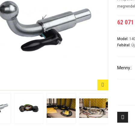
A5 3-5 ajtós Évjárat:2007-2016
A6 4ajtós Évjárat: 1998-2005
megrende
A6 Avant - Kombi Évjárat:1998-2004
A6 II Évjárat:2004-2010
62 071 
A6 II Avant/kombi
A6 sedan és kombi III évjárat: 2011-2018/02
A7 Évjárat: 2010-2018
A8 Évjárat: 2002-2010
Model:
14
A8 Évjárat: 2010-
Feltétel:
Új
Q2 Évjárat: 2016-
Q3 Évjárat: 2011-2019
Q3 Évjárat: 2019-
Q5 Évjárat: 2008-2017
Menny.:
Q5 Évjárat: 2017-
Q7 Évjárat: 2006-2015 3500KG
Q7 Évjárat: 2016-
Tiggo 7 (PHEV, benzines) Évjárat: 2024-
Aveo 4 aj
Tiggo 8 (PHEV, benzines) Évjárat: 2024-
Captiva Év
Tiggo 9 Évjárat: 2025-
Cruze 4-5 
Cruze SW 
Epica Évjá
Kalos 4 a
Kalos 5 a
8
Lacetti 4