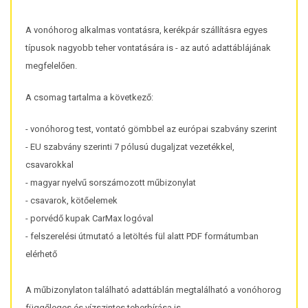
A vonóhorog alkalmas vontatásra, kerékpár szállításra egyes
típusok nagyobb teher vontatására is - az autó adattáblájának
megfelelően.
A csomag tartalma a következő:
- vonóhorog test, vontató gömbbel az európai szabvány szerint
- EU szabvány szerinti 7 pólusú dugaljzat vezetékkel,
csavarokkal
- magyar nyelvű sorszámozott műbizonylat
- csavarok, kötőelemek
- porvédő kupak CarMax logóval
- felszerelési útmutató a letöltés fül alatt PDF formátumban
elérhető
A műbizonylaton található adattáblán megtalálható a vonóhorog
függőleges és vízszintes teherbírása is.