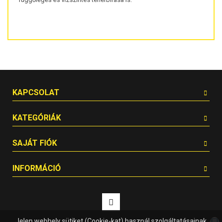
KAPCSOLAT
KATEGÓRIÁK
SAJÁT FIÓK
INFORMÁCIÓ
Jelen webhely sütiket (Cookie-kat) használ szolgáltatásainak