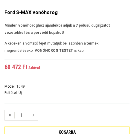
Ford S-MAX vonóhorog
Minden vonóhoroghoz ajándékba adjuk a 7 pólusú dugaljzatot
vezetékkel és a porvédő kupakot!
A képeken a vontató fejet mutatjuk be, azonban a termék
megrendelésekor
VONÓHOROG TESTET
is kap.
60 472 Ft‎
Adóval
Model:
1049
Feltétel:
Új
KOSÁRBA