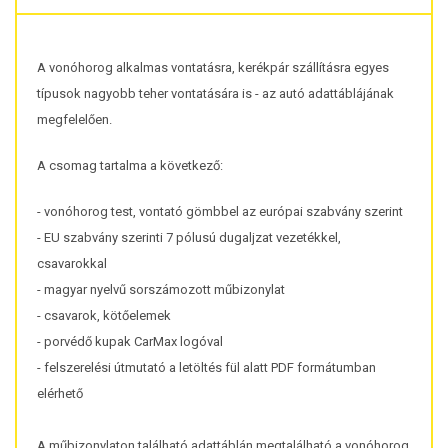
A vonóhorog alkalmas vontatásra, kerékpár szállításra egyes
típusok nagyobb teher vontatására is - az autó adattáblájának
megfelelően.
A csomag tartalma a következő:
- vonóhorog test, vontató gömbbel az európai szabvány szerint
- EU szabvány szerinti 7 pólusú dugaljzat vezetékkel,
csavarokkal
- magyar nyelvű sorszámozott műbizonylat
- csavarok, kötőelemek
- porvédő kupak CarMax logóval
- felszerelési útmutató a letöltés fül alatt PDF formátumban
elérhető
A műbizonylaton található adattáblán megtalálható a vonóhorog