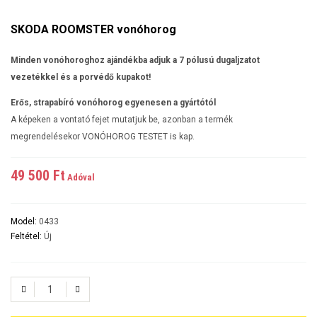
SKODA ROOMSTER vonóhorog
Minden vonóhoroghoz ajándékba adjuk a 7 pólusú dugaljzatot
vezetékkel és a porvédő kupakot!
Erős, strapabíró vonóhorog egyenesen a gyártótól
A képeken a vontató fejet mutatjuk be, azonban a termék
megrendelésekor VONÓHOROG TESTET is kap.
49 500 Ft‎
Adóval
Model:
0433
Feltétel:
Új