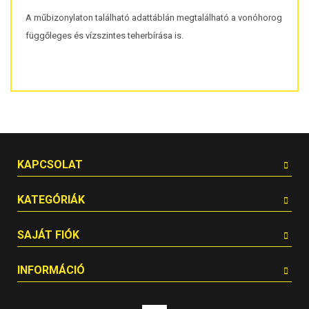
A műbizonylaton található adattáblán megtalálható a vonóhorog
függőleges és vízszintes teherbírása is.
KAPCSOLAT
KATEGÓRIÁK
SAJÁT FIÓK
INFORMÁCIÓ