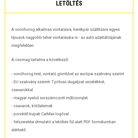
LETÖLTÉS
A vonóhorog alkalmas vontatásra, kerékpár szállításra egyes
típusok nagyobb teher vontatására is - az autó adattáblájának
megfelelően.
A csomag tartalma a következő:
- vonóhorog test, vontató gömbbel az európai szabvány szerint
- EU szabvány szerinti 7 pólusú dugaljzat vezetékkel,
csavarokkal
- magyar nyelvű sorszámozott műbizonylat
- csavarok, kötőelemek
- porvédő kupak CarMax logóval
- felszerelési útmutató a letöltés fül alatt PDF formátumban
elérhető