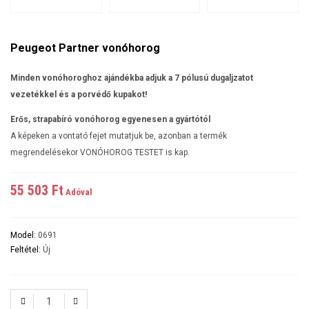
Peugeot Partner vonóhorog
Minden vonóhoroghoz ajándékba adjuk a 7 pólusú dugaljzatot
vezetékkel és a porvédő kupakot!
Erős, strapabíró vonóhorog egyenesen a gyártótól
A képeken a vontató fejet mutatjuk be, azonban a termék
megrendelésekor VONÓHOROG TESTET is kap.
55 503 Ft‎
Adóval
Model:
0691
Feltétel:
Új