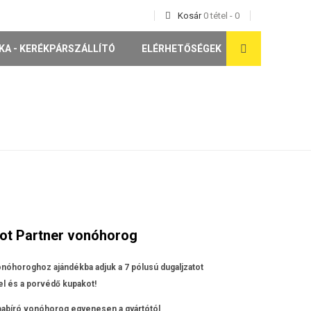
Kosár
0
tétel
-
0
KA - KERÉKPÁRSZÁLLÍTÓ
ELÉRHETŐSÉGEK
ot Partner vonóhorog
nóhoroghoz ajándékba adjuk a 7 pólusú dugaljzatot
l és a porvédő kupakot!
apabíró vonóhorog egyenesen a gyártótól