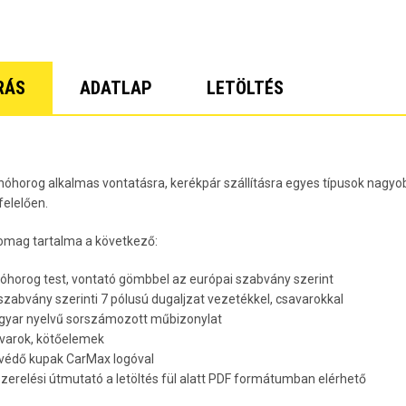
Lacetti 5 
Lacetti W
Orlando Év
Spark Évj
Trax Évjár
RÁS
ADATLAP
LETÖLTÉS
7
nóhorog alkalmas vontatásra, kerékpár szállításra egyes típusok nagyob
elelően.
omag tartalma a következő:
nóhorog test, vontató gömbbel az európai szabvány szerint
 szabvány szerinti 7 pólusú dugaljzat vezetékkel, csavarokkal
gyar nyelvű sorszámozott műbizonylat
avarok, kötőelemek
rvédő kupak CarMax logóval
lszerelési útmutató a letöltés fül alatt PDF formátumban elérhető