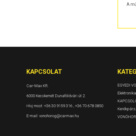
300C 4 ajtós és kombi Évjárat: 2004-
A mű
Grand Voyager és Voyager Évjárat: 1996-2001
Grand Voyager és Voyager Évjárat: 2001-2005
Grand Voyager Évjárat: 2008-
KAPCSOLAT
KATEG
EGYEDI 
Car-Max Kft.
Elektronika
6000 Kecskemét Dunaföldvári út 2.
KAPCSOL
Hívj most:
+36 30 9159 316 , +36 70 678 0850
Kerékpársz
E-mail:
vonohorog@carmax.hu
VONÓHOR