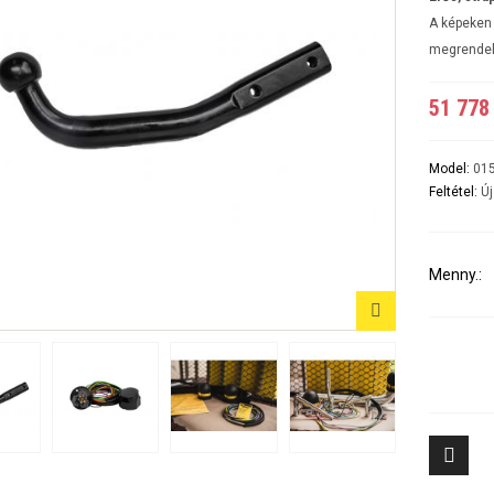
A5 3-5 ajtós Évjárat:2007-2016
A6 4ajtós Évjárat: 1998-2005
A képeken 
A6 Avant - Kombi Évjárat:1998-2004
megrendel
A6 II Évjárat:2004-2010
A6 II Avant/kombi
A6 sedan és kombi III évjárat: 2011-2018/02
51 778 
A7 Évjárat: 2010-2018
A8 Évjárat: 2002-2010
A8 Évjárat: 2010-
Model:
01
Q2 Évjárat: 2016-
Feltétel:
Új
Q3 Évjárat: 2011-2019
Q3 Évjárat: 2019-
Q5 Évjárat: 2008-2017
Q5 Évjárat: 2017-
Menny.:
Q7 Évjárat: 2006-2015 3500KG
Q7 Évjárat: 2016-
Tiggo 7 (PHEV, benzines) Évjárat: 2024-
Aveo 4 aj
Tiggo 8 (PHEV, benzines) Évjárat: 2024-
Captiva Év
Tiggo 9 Évjárat: 2025-
Cruze 4-5 
Cruze SW 
Epica Évjá
Kalos 4 a
Kalos 5 a
8
Lacetti 4