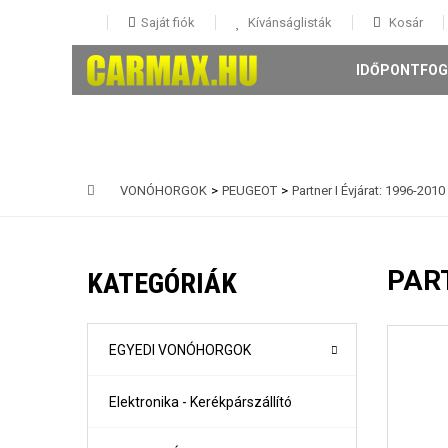
Saját fiók
Kívánságlisták
Kosár
IDŐPONTFOG
VONÓHORGOK
>
PEUGEOT
>
Partner I Évjárat: 1996-2010
146 5 ajtós Évjárat: 1995-
147 3-5 ajtós Évjárat: 2001-
PART
KATEGÓRIÁK
156 4 ajtós és Sportwagon Évjárat: 1997-
159 4 ajtós és sportwagon Évjárat: 2005-
Giulia évjárat: 2017-
Mito Évjárat: 2008-
EGYEDI VONÓHORGOK
Stelvio évjárat: 2016-
Elektronika - Kerékpárszállító