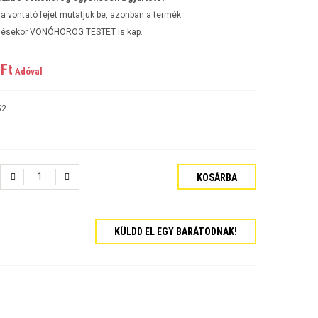
a vontató fejet mutatjuk be, azonban a termék
ésekor VONÓHOROG TESTET is kap.
Ft‎
Adóval
52
KOSÁRBA
tós Sedan Évjárat:2006-
KÜLDD EL EGY BARÁTODNAK!
járat:2007-
ajtós Évjárat:2009-
kombi Évjárat:2009-
rat:2006-
jtós Sedan Évjárat:2002-2006
jtós ferdehátú Évjárat: 2002-2006
ajtós Sedan Évjárat: 2003-2010