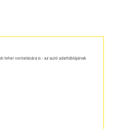
ajtós ferdehátú Évjárat: 2003-2010
agon Évjárat: 2003-2010
járat: 2010-
árat: 2004-2011
at: 2013-
b teher vontatására is - az autó adattáblájának