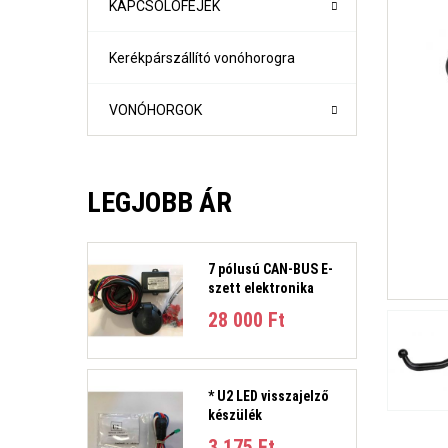
KAPCSOLÓFEJEK
Kerékpárszállító vonóhorogra
VONÓHORGOK
LEGJOBB ÁR
7 pólusú CAN-BUS E-
szett elektronika
1-es sorozat (E81, E82, E87, E88) Évjárat:2004-2011
28 000 Ft‎
1-es sorozat (F21- F21) Évjárat: 2010-
2-es sorozat Active Tourer Évjárat: 2014-
2-es sorozat Gran Tourer Évjárat: 2015-
3-as sorozat (E36) 4 ajtós/kombi Évjárat: 1991-1998
* U2 LED visszajelző
3-as sorozat E46 limuzin és kombi Évjárat:1998-2005
készülék
3-as sorozat E90 limuzin, E91 Touring Évjárat:2005-2012
3-as sorozat (F30, F31) 4 ajtós/kombi Évjárat: 2011-201
3 175 Ft‎