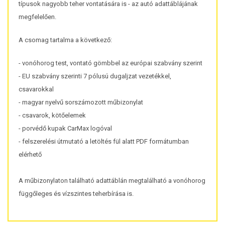
típusok nagyobb teher vontatására is - az autó adattáblájának
megfelelően.
A csomag tartalma a következő:
- vonóhorog test, vontató gömbbel az európai szabvány szerint
- EU szabvány szerinti 7 pólusú dugaljzat vezetékkel,
csavarokkal
- magyar nyelvű sorszámozott műbizonylat
- csavarok, kötőelemek
- porvédő kupak CarMax logóval
- felszerelési útmutató a letöltés fül alatt PDF formátumban
elérhető
A műbizonylaton található adattáblán megtalálható a vonóhorog
függőleges és vízszintes teherbírása is.