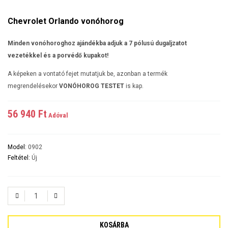
Chevrolet Orlando vonóhorog
Minden vonóhoroghoz ajándékba adjuk a 7 pólusú dugaljzatot
vezetékkel és a porvédő kupakot!
A képeken a vontató fejet mutatjuk be, azonban a termék
megrendelésekor
VONÓHOROG TESTET
is kap.
56 940 Ft‎
Adóval
Model:
0902
Feltétel:
Új
KOSÁRBA