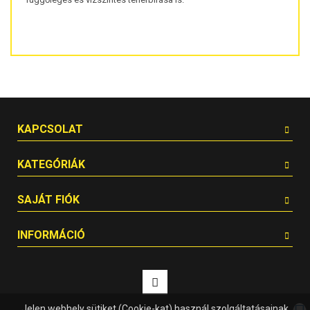
KAPCSOLAT
KATEGÓRIÁK
SAJÁT FIÓK
INFORMÁCIÓ
Jelen webhely sütiket (Cookie-kat) használ szolgáltatásainak