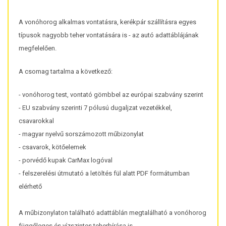
A vonóhorog alkalmas vontatásra, kerékpár szállításra egyes
típusok nagyobb teher vontatására is - az autó adattáblájának
megfelelően.
A csomag tartalma a következő:
- vonóhorog test, vontató gömbbel az európai szabvány szerint
- EU szabvány szerinti 7 pólusú dugaljzat vezetékkel,
csavarokkal
- magyar nyelvű sorszámozott műbizonylat
- csavarok, kötőelemek
- porvédő kupak CarMax logóval
- felszerelési útmutató a letöltés fül alatt PDF formátumban
elérhető
A műbizonylaton található adattáblán megtalálható a vonóhorog
függőleges és vízszintes teherbírása is.