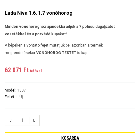
Lada Niva 1.6, 1.7 vonóhorog
Minden vonóhoroghoz ajándékba adjuk a 7 pólusú dugaljzatot
vezetékkel és a porvédő kupakot!
A képeken a vontató fejet mutatjuk be, azonban a termék
megrendelésekor
VONÓHOROG TESTET
is kap.
62 071 Ft‎
Adóval
Model:
1307
Feltétel:
Új
KOSÁRBA