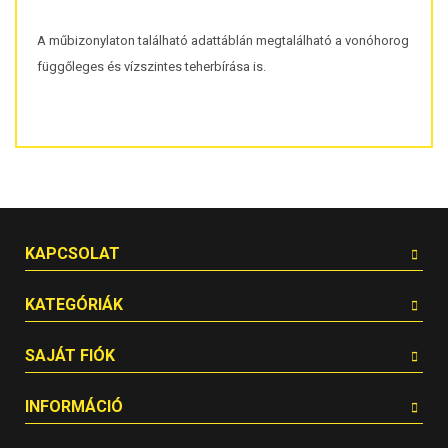
A műbizonylaton található adattáblán megtalálható a vonóhorog
függőleges és vízszintes teherbírása is.
KAPCSOLAT
KATEGÓRIÁK
SAJÁT FIÓK
INFORMÁCIÓ