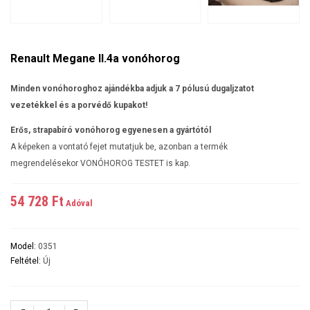
Renault Megane II.4a vonóhorog
Minden vonóhoroghoz ajándékba adjuk a 7 pólusú dugaljzatot
vezetékkel és a porvédő kupakot!
Erős, strapabíró vonóhorog egyenesen a gyártótól
A képeken a vontató fejet mutatjuk be, azonban a termék
megrendelésekor VONÓHOROG TESTET is kap.
54 728 Ft‎
Adóval
Model:
0351
Feltétel:
Új