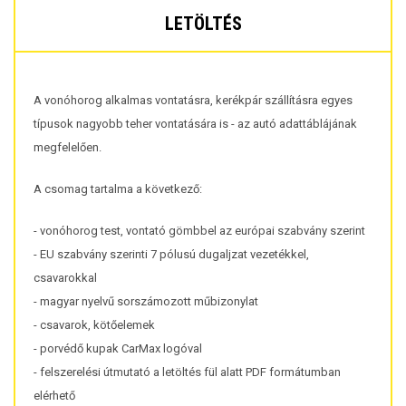
LETÖLTÉS
A vonóhorog alkalmas vontatásra, kerékpár szállításra egyes
típusok nagyobb teher vontatására is - az autó adattáblájának
megfelelően.
A csomag tartalma a következő:
- vonóhorog test, vontató gömbbel az európai szabvány szerint
- EU szabvány szerinti 7 pólusú dugaljzat vezetékkel,
csavarokkal
- magyar nyelvű sorszámozott műbizonylat
- csavarok, kötőelemek
- porvédő kupak CarMax logóval
- felszerelési útmutató a letöltés fül alatt PDF formátumban
elérhető