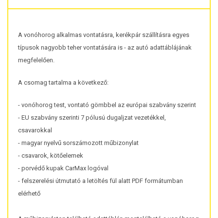
A vonóhorog alkalmas vontatásra, kerékpár szállításra egyes
típusok nagyobb teher vontatására is - az autó adattáblájának
megfelelően.
A csomag tartalma a következő:
- vonóhorog test, vontató gömbbel az európai szabvány szerint
- EU szabvány szerinti 7 pólusú dugaljzat vezetékkel,
csavarokkal
- magyar nyelvű sorszámozott műbizonylat
- csavarok, kötőelemek
- porvédő kupak CarMax logóval
- felszerelési útmutató a letöltés fül alatt PDF formátumban
elérhető