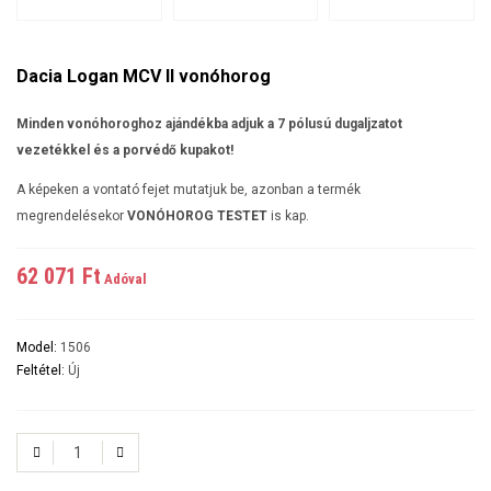
Dacia Logan MCV II vonóhorog
Minden vonóhoroghoz ajándékba adjuk a 7 pólusú dugaljzatot
vezetékkel és a porvédő kupakot!
A képeken a vontató fejet mutatjuk be, azonban a termék
megrendelésekor
VONÓHOROG TESTET
is kap.
62 071 Ft‎
Adóval
Model:
1506
Feltétel:
Új