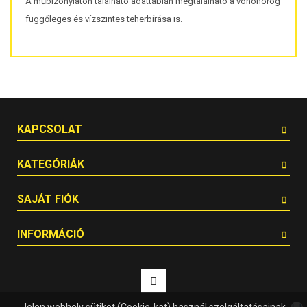
A műbizonylaton található adattáblán megtalálható a vonóhorog
függőleges és vízszintes teherbírása is.
KAPCSOLAT
KATEGÓRIÁK
SAJÁT FIÓK
INFORMÁCIÓ