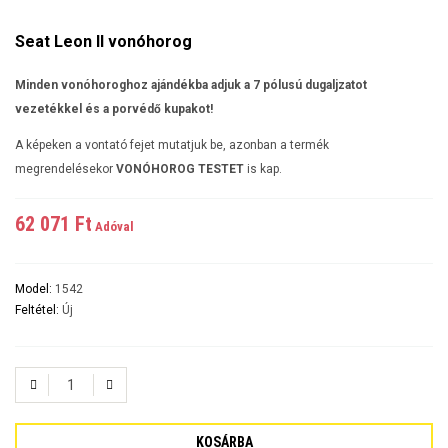
Seat Leon II vonóhorog
Minden vonóhoroghoz ajándékba adjuk a 7 pólusú dugaljzatot
vezetékkel és a porvédő kupakot!
A képeken a vontató fejet mutatjuk be, azonban a termék
megrendelésekor
VONÓHOROG TESTET
is kap.
62 071 Ft‎
Adóval
Model:
1542
Feltétel:
Új
KOSÁRBA