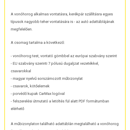
A vonóhorog alkalmas vontatásra, kerékpár szállításra egyes
típusok nagyobb teher vontatására is - az autó adattáblájának
megfelelően.
A csomag tartalma a következő:
- vonóhorog test, vontató gömbbel az európai szabvány szerint
- EU szabvány szerinti 7 pólusú dugaljzat vezetékkel,
csavarokkal
- magyar nyelvű sorszámozott műbizonylat
- csavarok, kötőelemek
- porvédő kupak CarMax logóval
- felszerelési útmutató a letöltés fül alatt PDF formátumban
elérhető
A műbizonylaton található adattáblán megtalálható a vonóhorog