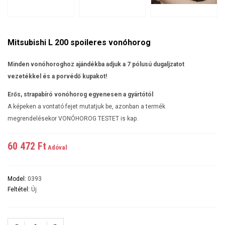
Mitsubishi L 200 spoileres vonóhorog
Minden vonóhoroghoz ajándékba adjuk a 7 pólusú dugaljzatot
vezetékkel és a porvédő kupakot!
Erős, strapabíró vonóhorog egyenesen a gyártótól
A képeken a vontató fejet mutatjuk be, azonban a termék
megrendelésekor VONÓHOROG TESTET is kap.
60 472 Ft‎
Adóval
Model:
0393
Feltétel:
Új