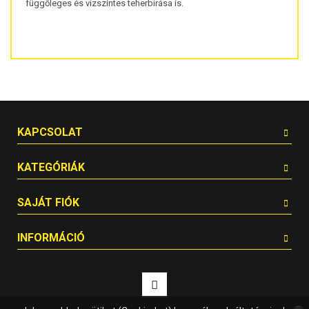
függőleges és vízszintes teherbírása is.
KAPCSOLAT
KATEGÓRIÁK
SAJÁT FIÓK
INFORMÁCIÓ