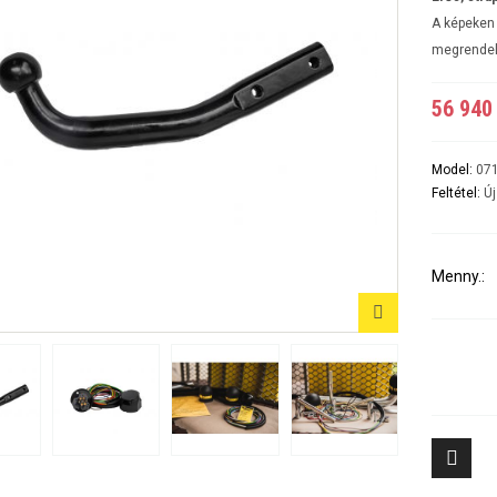
A5 3-5 ajtós Évjárat:2007-2016
A6 4ajtós Évjárat: 1998-2005
A képeken 
A6 Avant - Kombi Évjárat:1998-2004
megrendel
A6 II Évjárat:2004-2010
A6 II Avant/kombi
A6 sedan és kombi III évjárat: 2011-2018/02
56 940 
A7 Évjárat: 2010-2018
A8 Évjárat: 2002-2010
A8 Évjárat: 2010-
Model:
07
Q2 Évjárat: 2016-
Feltétel:
Új
Q3 Évjárat: 2011-2019
Q3 Évjárat: 2019-
Q5 Évjárat: 2008-2017
Q5 Évjárat: 2017-
Menny.:
Q7 Évjárat: 2006-2015 3500KG
Q7 Évjárat: 2016-
Tiggo 7 (PHEV, benzines) Évjárat: 2024-
Aveo 4 aj
Tiggo 8 (PHEV, benzines) Évjárat: 2024-
Captiva Év
Tiggo 9 Évjárat: 2025-
Cruze 4-5 
Cruze SW 
Epica Évjá
Kalos 4 a
Kalos 5 a
8
Lacetti 4