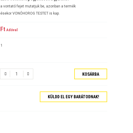
a vontató fejet mutatjuk be, azonban a termék
ésekor VONÓHOROG TESTET is kap.
Ft‎
Adóval
11
KOSÁRBA
tós Sedan Évjárat:2006-
KÜLDD EL EGY BARÁTODNAK!
járat:2007-
ajtós Évjárat:2009-
kombi Évjárat:2009-
rat:2006-
jtós Sedan Évjárat:2002-2006
jtós ferdehátú Évjárat: 2002-2006
ajtós Sedan Évjárat: 2003-2010