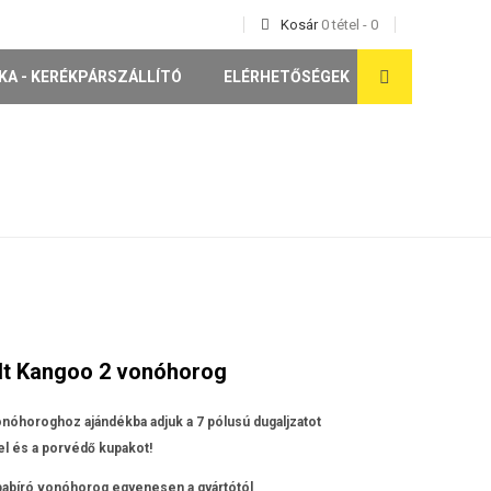
Kosár
0
tétel
-
0
KA - KERÉKPÁRSZÁLLÍTÓ
ELÉRHETŐSÉGEK
lt Kangoo 2 vonóhorog
nóhoroghoz ajándékba adjuk a 7 pólusú dugaljzatot
l és a porvédő kupakot!
apabíró vonóhorog egyenesen a gyártótól