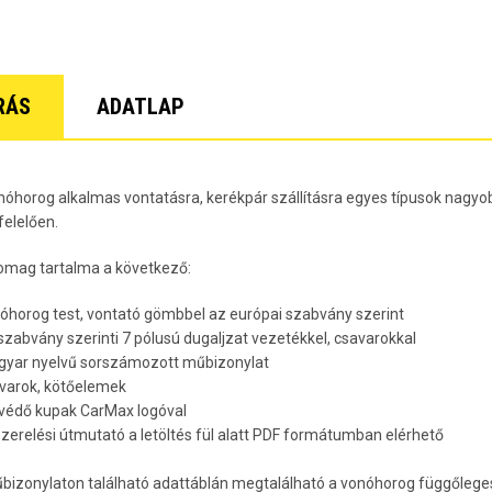
Lacetti 5 
Lacetti W
Orlando Év
Spark Évj
Trax Évjár
RÁS
ADATLAP
7
nóhorog alkalmas vontatásra, kerékpár szállításra egyes típusok nagyob
elelően.
omag tartalma a következő:
nóhorog test, vontató gömbbel az európai szabvány szerint
 szabvány szerinti 7 pólusú dugaljzat vezetékkel, csavarokkal
gyar nyelvű sorszámozott műbizonylat
avarok, kötőelemek
rvédő kupak CarMax logóval
lszerelési útmutató a letöltés fül alatt PDF formátumban elérhető
bizonylaton található adattáblán megtalálható a vonóhorog függőleges 