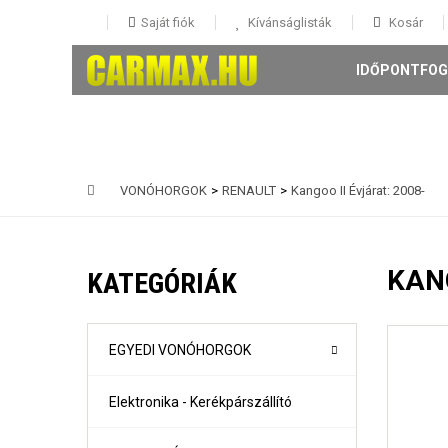
Saját fiók
Kívánságlisták
Kosár
IDŐPONTFOG
VONÓHORGOK
>
RENAULT
>
Kangoo II Évjárat: 2008-
146 5 ajtós Évjárat: 1995-
147 3-5 ajtós Évjárat: 2001-
KANG
KATEGÓRIÁK
156 4 ajtós és Sportwagon Évjárat: 1997-
159 4 ajtós és sportwagon Évjárat: 2005-
Giulia évjárat: 2017-
Mito Évjárat: 2008-
EGYEDI VONÓHORGOK
Stelvio évjárat: 2016-
Elektronika - Kerékpárszállító