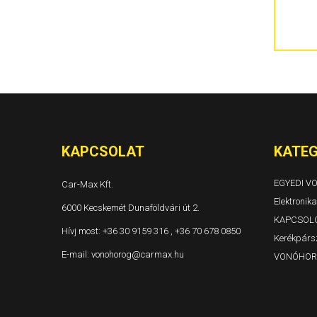
300C 4 ajtós és kombi Évjárat: 2004-
Grand Voyager és Voyager Évjárat: 1996-2001
Grand Voyager és Voyager Évjárat: 2001-2005
Grand Voyager Évjárat: 2008-
KAPCSOLAT
KATEG
EGYEDI 
Car-Max Kft.
Elektronika
6000 Kecskemét Dunaföldvári út 2.
KAPCSOL
Hívj most:
+36 30 9159 316 , +36 70 678 0850
Kerékpársz
E-mail:
vonohorog@carmax.hu
VONÓHOR