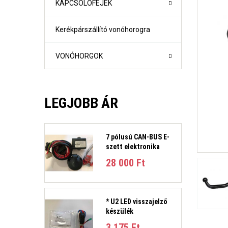
KAPCSOLÓFEJEK
Kerékpárszállító vonóhorogra
VONÓHORGOK
LEGJOBB ÁR
7 pólusú CAN-BUS E-
szett elektronika
1-es sorozat (E81, E82, E87, E88) Évjárat:2004-2011
28 000 Ft‎
1-es sorozat (F21- F21) Évjárat: 2010-
2-es sorozat Active Tourer Évjárat: 2014-
2-es sorozat Gran Tourer Évjárat: 2015-
3-as sorozat (E36) 4 ajtós/kombi Évjárat: 1991-1998
* U2 LED visszajelző
3-as sorozat E46 limuzin és kombi Évjárat:1998-2005
készülék
3-as sorozat E90 limuzin, E91 Touring Évjárat:2005-2012
3-as sorozat (F30, F31) 4 ajtós/kombi Évjárat: 2011-201
3 175 Ft‎