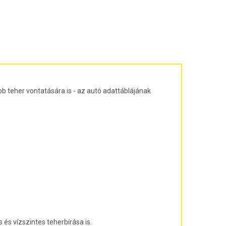
ajtós ferdehátú Évjárat: 2003-2010
agon Évjárat: 2003-2010
járat: 2010-
árat: 2004-2011
at: 2013-
b teher vontatására is - az autó adattáblájának
és vízszintes teherbírása is.