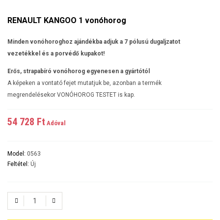
RENAULT KANGOO 1 vonóhorog
Minden vonóhoroghoz ajándékba adjuk a 7 pólusú dugaljzatot
vezetékkel és a porvédő kupakot!
Erős, strapabíró vonóhorog egyenesen a gyártótól
A képeken a vontató fejet mutatjuk be, azonban a termék
megrendelésekor VONÓHOROG TESTET is kap.
54 728 Ft‎
Adóval
Model:
0563
Feltétel:
Új