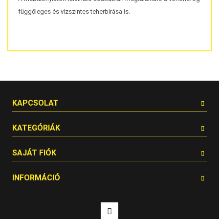
függőleges és vízszintes teherbírása is.
KAPCSOLAT
KATEGÓRIÁK
SAJÁT FIÓK
INFORMÁCIÓ