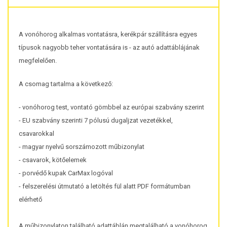
A vonóhorog alkalmas vontatásra, kerékpár szállításra egyes
típusok nagyobb teher vontatására is - az autó adattáblájának
megfelelően.
A csomag tartalma a következő:
- vonóhorog test, vontató gömbbel az európai szabvány szerint
- EU szabvány szerinti 7 pólusú dugaljzat vezetékkel,
csavarokkal
- magyar nyelvű sorszámozott műbizonylat
- csavarok, kötőelemek
- porvédő kupak CarMax logóval
- felszerelési útmutató a letöltés fül alatt PDF formátumban
elérhető
A műbizonylaton található adattáblán megtalálható a vonóhorog