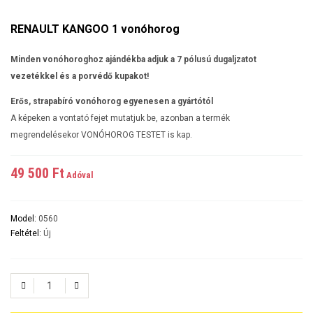
RENAULT KANGOO 1 vonóhorog
Minden vonóhoroghoz ajándékba adjuk a 7 pólusú dugaljzatot
vezetékkel és a porvédő kupakot!
Erős, strapabíró vonóhorog egyenesen a gyártótól
A képeken a vontató fejet mutatjuk be, azonban a termék
megrendelésekor VONÓHOROG TESTET is kap.
49 500 Ft‎
Adóval
Model:
0560
Feltétel:
Új