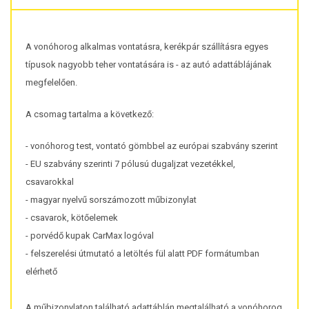
A vonóhorog alkalmas vontatásra, kerékpár szállításra egyes
típusok nagyobb teher vontatására is - az autó adattáblájának
megfelelően.
A csomag tartalma a következő:
- vonóhorog test, vontató gömbbel az európai szabvány szerint
- EU szabvány szerinti 7 pólusú dugaljzat vezetékkel,
csavarokkal
- magyar nyelvű sorszámozott műbizonylat
- csavarok, kötőelemek
- porvédő kupak CarMax logóval
- felszerelési útmutató a letöltés fül alatt PDF formátumban
elérhető
A műbizonylaton található adattáblán megtalálható a vonóhorog