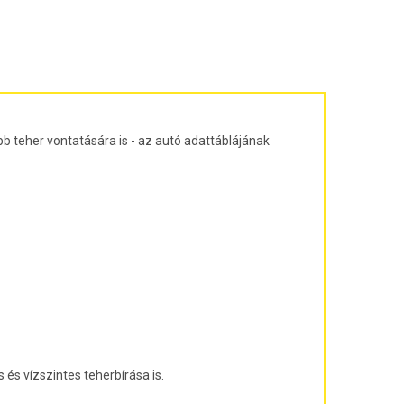
ajtós ferdehátú Évjárat: 2003-2010
agon Évjárat: 2003-2010
járat: 2010-
árat: 2004-2011
at: 2013-
b teher vontatására is - az autó adattáblájának
és vízszintes teherbírása is.