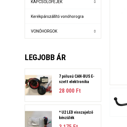
KAPCSOLÓFEJEK
Kerékpárszállító vonóhorogra
VONÓHORGOK
LEGJOBB ÁR
7 pólusú CAN-BUS E-
szett elektronika
1-es sorozat (E81, E82, E87, E88) Évjárat:2004-2011
28 000 Ft‎
1-es sorozat (F21- F21) Évjárat: 2010-
2-es sorozat Active Tourer Évjárat: 2014-
2-es sorozat Gran Tourer Évjárat: 2015-
3-as sorozat (E36) 4 ajtós/kombi Évjárat: 1991-1998
* U2 LED visszajelző
3-as sorozat E46 limuzin és kombi Évjárat:1998-2005
készülék
3-as sorozat E90 limuzin, E91 Touring Évjárat:2005-2012
3-as sorozat (F30, F31) 4 ajtós/kombi Évjárat: 2011-201
3 175 Ft‎