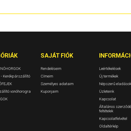
Berlingo I Évjárat: 1996-2010
1310. 1311 TL
Berlingo II Évjárat: 2008-2019
Dokker és Dok
Berlingo III Évjárat: 2018-
Duster I Évjár
BX Évjárat: 1982-1994
Duster II Évjár
C-Crosser Évjárat: 2007-
Duster III 202
C-Elysee Évjárat: 2012-
Jogger/Jogge
C3 I Évjárat: 2002-2009
Lodgy Évjárat
C3 II Évjárat: 2009-2016
Logan 4 ajtós
C3 5 ajtós Évjárat: 2008-
Logan MCV ko
C3 III Évjárat: 2016-
Logan II 4 ajt
ÓRIÁK
SAJÁT FIÓK
INFORMÁCI
C3 Aircross Évjárat: 2017-
Logan MCV II 
C4 3-5a. Évjárat: 2004-2010/10
Sandero, Sand
C4 Aircross Évjárat: 2012-
VONÓHORGOK
Rendeléseim
Leértékelések
C4 Cactus
 - Kerékpárszállító
C4 Picasso (Grand is) Évjárat: 2007-2014
Címeim
Új termékek
C4 Picasso és C4 Grand Picasso Évjárat: 2014-
ÓFEJEK
Személyes adataim
Népszerű eladáso
C5 Tourer / kombi Évjárat: 2009-
állító vonóhorogra
Kuponjaim
Üzleteink
C5 I 5 ajtós Évjárat: 2000-2005
C5 II 5ajtós Évjárat: 2004-2009
GOK
Kapcsolat
C5 III 5ajtós Évjárat: 2009-
Általános szerződé
C5 Kombi I-II Évjárat: 2000-2005-2009
feltételek
C8 Évjárat: 2002-
Evasion Évjárat: 1994-2007
Kapcsolatfelvétel
Jumper I-II Évjárat: 1994-2006
Oldaltérkép
Jumper III zárt Évjárat: 2006-