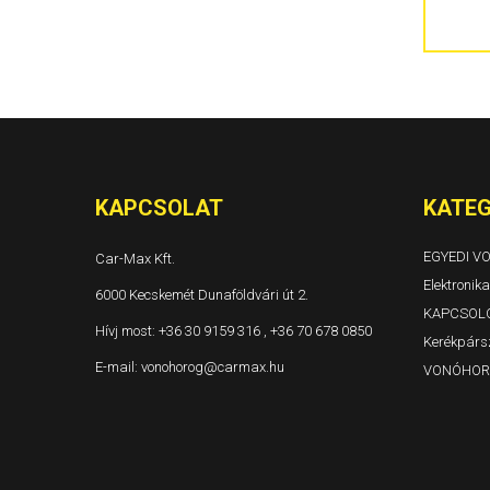
300C 4 ajtós és kombi Évjárat: 2004-
Grand Voyager és Voyager Évjárat: 1996-2001
Grand Voyager és Voyager Évjárat: 2001-2005
Grand Voyager Évjárat: 2008-
KAPCSOLAT
KATEG
EGYEDI 
Car-Max Kft.
Elektronika
6000 Kecskemét Dunaföldvári út 2.
KAPCSOL
Hívj most:
+36 30 9159 316 , +36 70 678 0850
Kerékpársz
E-mail:
vonohorog@carmax.hu
VONÓHOR