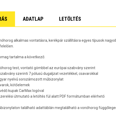
Lacetti 5 
Lacetti W
Orlando Év
Spark Évj
RÁS
ADATLAP
LETÖLTÉS
Trax Évjár
7
nóhorog alkalmas vontatásra, kerékpár szállításra egyes típusok nagyob
elelően.
omag tartalma a következő:
nóhorog test, vontató gömbbel az európai szabvány szerint
 szabvány szerinti 7 pólusú dugaljzat vezetékkel, csavarokkal
gyar nyelvű sorszámozott műbizonylat
avarok, kötőelemek
rvédő kupak CarMax logóval
lszerelési útmutató a letöltés fül alatt PDF formátumban elérhető
bizonylaton található adattáblán megtalálható a vonóhorog függőleges 