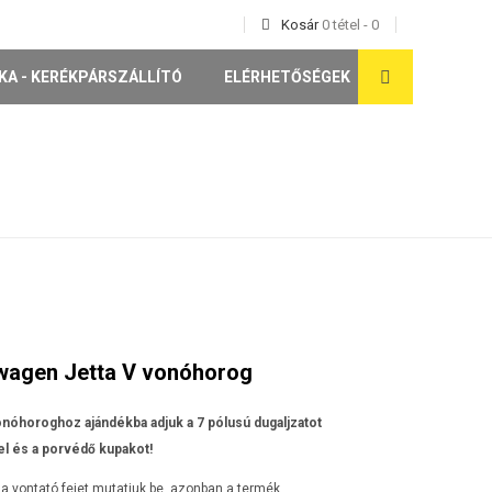
Kosár
0
tétel
-
0
KA - KERÉKPÁRSZÁLLÍTÓ
ELÉRHETŐSÉGEK
wagen Jetta V vonóhorog
nóhoroghoz ajándékba adjuk a 7 pólusú dugaljzatot
l és a porvédő kupakot!
a vontató fejet mutatjuk be, azonban a termék