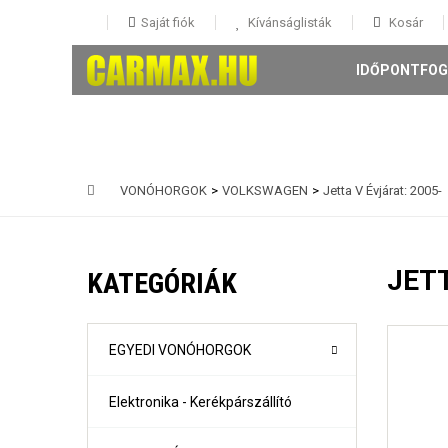
Saját fiók
Kívánságlisták
Kosár
IDŐPONTFOG
VONÓHORGOK
>
VOLKSWAGEN
>
Jetta V Évjárat: 2005-
146 5 ajtós Évjárat: 1995-
147 3-5 ajtós Évjárat: 2001-
JETT
KATEGÓRIÁK
156 4 ajtós és Sportwagon Évjárat: 1997-
159 4 ajtós és sportwagon Évjárat: 2005-
Giulia évjárat: 2017-
Mito Évjárat: 2008-
EGYEDI VONÓHORGOK
Stelvio évjárat: 2016-
Elektronika - Kerékpárszállító