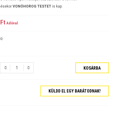
lésekor
VONÓHOROG TESTET
is kap.
Ft‎
Adóval
80
KOSÁRBA
KÜLDD EL EGY BARÁTODNAK!
tós Sedan Évjárat:2006-
járat:2007-
ajtós Évjárat:2009-
kombi Évjárat:2009-
rat:2006-
jtós Sedan Évjárat:2002-2006
jtós ferdehátú Évjárat: 2002-2006
ajtós Sedan Évjárat: 2003-2010