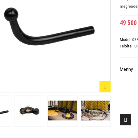
A5 3-5 ajtós Évjárat:2007-2016
A6 4ajtós Évjárat: 1998-2005
megrende
A6 Avant - Kombi Évjárat:1998-2004
A6 II Évjárat:2004-2010
49 500 
A6 II Avant/kombi
A6 sedan és kombi III évjárat: 2011-2018/02
A7 Évjárat: 2010-2018
A8 Évjárat: 2002-2010
Model:
08
A8 Évjárat: 2010-
Feltétel:
Új
Q2 Évjárat: 2016-
Q3 Évjárat: 2011-2019
Q3 Évjárat: 2019-
Q5 Évjárat: 2008-2017
Menny.:
Q5 Évjárat: 2017-
Q7 Évjárat: 2006-2015 3500KG
Q7 Évjárat: 2016-
Tiggo 7 (PHEV, benzines) Évjárat: 2024-
Aveo 4 aj
Tiggo 8 (PHEV, benzines) Évjárat: 2024-
Captiva Év
Tiggo 9 Évjárat: 2025-
Cruze 4-5 
Cruze SW 
Epica Évjá
Kalos 4 a
Kalos 5 a
8
Lacetti 4