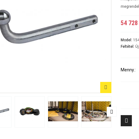
A5 3-5 ajtós Évjárat:2007-2016
A6 4ajtós Évjárat: 1998-2005
megrende
A6 Avant - Kombi Évjárat:1998-2004
A6 II Évjárat:2004-2010
54 728 
A6 II Avant/kombi
A6 sedan és kombi III évjárat: 2011-2018/02
A7 Évjárat: 2010-2018
A8 Évjárat: 2002-2010
Model:
15
A8 Évjárat: 2010-
Feltétel:
Új
Q2 Évjárat: 2016-
Q3 Évjárat: 2011-2019
Q3 Évjárat: 2019-
Q5 Évjárat: 2008-2017
Menny.:
Q5 Évjárat: 2017-
Q7 Évjárat: 2006-2015 3500KG
Q7 Évjárat: 2016-
Tiggo 7 (PHEV, benzines) Évjárat: 2024-
Aveo 4 aj
Tiggo 8 (PHEV, benzines) Évjárat: 2024-
Captiva Év
Tiggo 9 Évjárat: 2025-
Cruze 4-5 
Cruze SW 
Epica Évjá
Kalos 4 a
Kalos 5 a
8
Lacetti 4