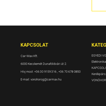
300C 4 ajtós és kombi Évjárat: 2004-
Grand Voyager és Voyager Évjárat: 1996-2001
Grand Voyager és Voyager Évjárat: 2001-2005
Grand Voyager Évjárat: 2008-
KAPCSOLAT
KATEG
EGYEDI 
Car-Max Kft.
Elektronika
6000 Kecskemét Dunaföldvári út 2.
KAPCSOL
Hívj most:
+36 30 9159 316 , +36 70 678 0850
Kerékpársz
E-mail:
vonohorog@carmax.hu
VONÓHOR