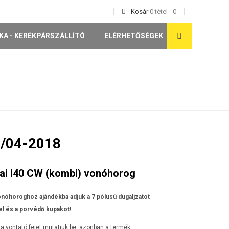
Kosár
0
tétel
-
0
KA - KERÉKPÁRSZÁLLÍTÓ
ELÉRHETŐSÉGEK
/04-2018
ai I40 CW (kombi) vonóhorog
nóhoroghoz ajándékba adjuk a 7 pólusú dugaljzatot
l és a porvédő kupakot!
a vontató fejet mutatjuk be, azonban a termék