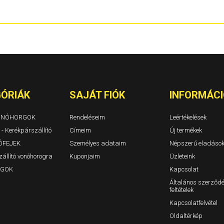
Berlingo I Évjárat: 1996-2010
1310. 1311 TL
Berlingo II Évjárat: 2008-2019
Dokker és Dok
Berlingo III Évjárat: 2018-
Duster I Évjár
BX Évjárat: 1982-1994
Duster II Évjár
C-Crosser Évjárat: 2007-
Duster III 202
C-Elysee Évjárat: 2012-
Jogger/Jogge
C3 I Évjárat: 2002-2009
Lodgy Évjárat
C3 II Évjárat: 2009-2016
Logan 4 ajtós
C3 5 ajtós Évjárat: 2008-
Logan MCV ko
C3 III Évjárat: 2016-
Logan II 4 ajt
ÓRIÁK
SAJÁT FIÓK
INFORMÁCI
C3 Aircross Évjárat: 2017-
Logan MCV II 
C4 3-5a. Évjárat: 2004-2010/10
Sandero, Sand
C4 Aircross Évjárat: 2012-
VONÓHORGOK
Rendeléseim
Leértékelések
C4 Cactus
 - Kerékpárszállító
C4 Picasso (Grand is) Évjárat: 2007-2014
Címeim
Új termékek
C4 Picasso és C4 Grand Picasso Évjárat: 2014-
ÓFEJEK
Személyes adataim
Népszerű eladáso
C5 Tourer / kombi Évjárat: 2009-
állító vonóhorogra
Kuponjaim
Üzleteink
C5 I 5 ajtós Évjárat: 2000-2005
C5 II 5ajtós Évjárat: 2004-2009
GOK
Kapcsolat
C5 III 5ajtós Évjárat: 2009-
Általános szerződé
C5 Kombi I-II Évjárat: 2000-2005-2009
feltételek
C8 Évjárat: 2002-
Evasion Évjárat: 1994-2007
Kapcsolatfelvétel
Jumper I-II Évjárat: 1994-2006
Oldaltérkép
Jumper III zárt Évjárat: 2006-