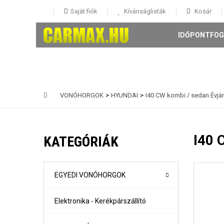
Saját fiók
Kívánságlisták
Kosár
IDŐPONTFOG
VONÓHORGOK
>
HYUNDAI
>
I40 CW kombi / sedan Évjár
146 5 ajtós Évjárat: 1995-
147 3-5 ajtós Évjárat: 2001-
I40 
KATEGÓRIÁK
156 4 ajtós és Sportwagon Évjárat: 1997-
159 4 ajtós és sportwagon Évjárat: 2005-
Giulia évjárat: 2017-
Mito Évjárat: 2008-
EGYEDI VONÓHORGOK
Stelvio évjárat: 2016-
Elektronika - Kerékpárszállító