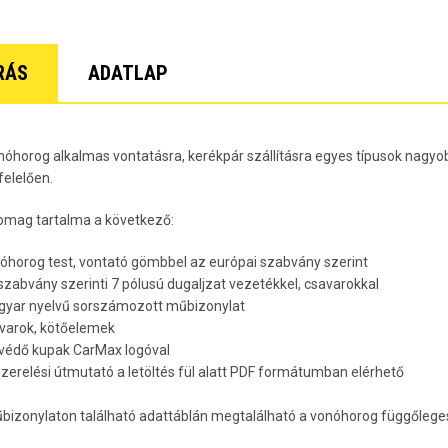
Lacetti 5 
Lacetti W
Orlando Év
Spark Évj
RÁS
ADATLAP
Trax Évjár
7
nóhorog alkalmas vontatásra, kerékpár szállításra egyes típusok nagyob
elelően.
omag tartalma a következő:
nóhorog test, vontató gömbbel az európai szabvány szerint
 szabvány szerinti 7 pólusú dugaljzat vezetékkel, csavarokkal
gyar nyelvű sorszámozott műbizonylat
avarok, kötőelemek
rvédő kupak CarMax logóval
lszerelési útmutató a letöltés fül alatt PDF formátumban elérhető
bizonylaton található adattáblán megtalálható a vonóhorog függőleges 