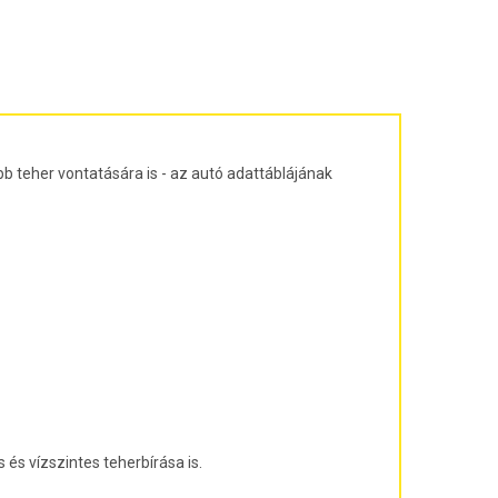
ajtós ferdehátú Évjárat: 2003-2010
agon Évjárat: 2003-2010
járat: 2010-
árat: 2004-2011
at: 2013-
b teher vontatására is - az autó adattáblájának
és vízszintes teherbírása is.