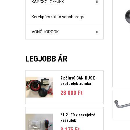
KAPCSOLÓFEJEK
Kerékpárszállító vonóhorogra
VONÓHORGOK
LEGJOBB ÁR
7 pólusú CAN-BUS E-
szett elektronika
1-es sorozat (E81, E82, E87, E88) Évjárat:2004-2011
28 000 Ft‎
1-es sorozat (F21- F21) Évjárat: 2010-
2-es sorozat Active Tourer Évjárat: 2014-
2-es sorozat Gran Tourer Évjárat: 2015-
3-as sorozat (E36) 4 ajtós/kombi Évjárat: 1991-1998
* U2 LED visszajelző
3-as sorozat E46 limuzin és kombi Évjárat:1998-2005
készülék
3-as sorozat E90 limuzin, E91 Touring Évjárat:2005-2012
3-as sorozat (F30, F31) 4 ajtós/kombi Évjárat: 2011-201
3 175 Ft‎