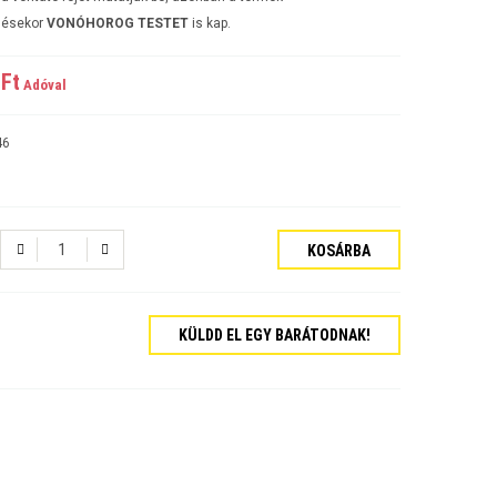
lésekor
VONÓHOROG TESTET
is kap.
Ft‎
Adóval
46
KOSÁRBA
KÜLDD EL EGY BARÁTODNAK!
tós Sedan Évjárat:2006-
járat:2007-
ajtós Évjárat:2009-
kombi Évjárat:2009-
rat:2006-
jtós Sedan Évjárat:2002-2006
jtós ferdehátú Évjárat: 2002-2006
ajtós Sedan Évjárat: 2003-2010