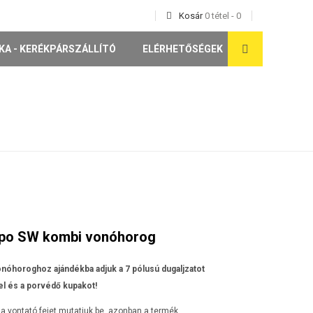
Kosár
0
tétel
-
0
KA - KERÉKPÁRSZÁLLÍTÓ
ELÉRHETŐSÉGEK
Tipo SW kombi vonóhorog
nóhoroghoz ajándékba adjuk a 7 pólusú dugaljzatot
l és a porvédő kupakot!
a vontató fejet mutatjuk be, azonban a termék