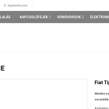
Bejelentkezés
LALÁS
KAPCSOLÓFEJEK
VONÓHORGOK
ELEKTRONI
80 Évjárat: 1981-1985
Zárt - Dobozos
80 B3/B4 4a Évjárat: 1986-1996
E
80 B3/B4 Avant Évjárat: 1986-1996
A1 Évjárat: 2010/05-
A3 3-5 ajtós Évjárat: 1996-2003
Fiat 
A3 3-5 ajtós2 Évjárat:2003-06-tól
A4 4a. Évjárat:1995-2001
A4 Avant kombi Évjárat:1995-2001
Minden vo
A4 4a és Avant (kombi) Évjárat:2002-2008
vezetékke
A4 III sedan, avant Évjárat:2007-2015
A4 sedan és kombi évjárat: 2016-
A képeken 