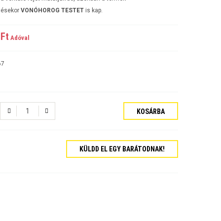
lésekor
VONÓHOROG TESTET
is kap.
Ft‎
Adóval
67
KOSÁRBA
KÜLDD EL EGY BARÁTODNAK!
tós Sedan Évjárat:2006-
járat:2007-
ajtós Évjárat:2009-
kombi Évjárat:2009-
rat:2006-
jtós Sedan Évjárat:2002-2006
jtós ferdehátú Évjárat: 2002-2006
ajtós Sedan Évjárat: 2003-2010