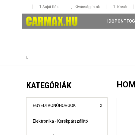
Saját fiók
Kívánságlisták
Kosár
IDŐPONTFOG
146 5 ajtós Évjárat: 1995-
147 3-5 ajtós Évjárat: 2001-
HOM
KATEGÓRIÁK
156 4 ajtós és Sportwagon Évjárat: 1997-
159 4 ajtós és sportwagon Évjárat: 2005-
Giulia évjárat: 2017-
Mito Évjárat: 2008-
EGYEDI VONÓHORGOK
Stelvio évjárat: 2016-
Elektronika - Kerékpárszállító