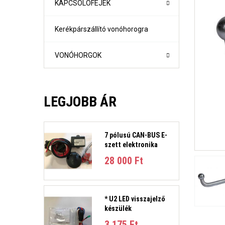
KAPCSOLÓFEJEK
Kerékpárszállító vonóhorogra
VONÓHORGOK
LEGJOBB ÁR
7 pólusú CAN-BUS E-
szett elektronika
1-es sorozat (E81, E82, E87, E88) Évjárat:2004-2011
28 000 Ft‎
1-es sorozat (F21- F21) Évjárat: 2010-
2-es sorozat Active Tourer Évjárat: 2014-
2-es sorozat Gran Tourer Évjárat: 2015-
3-as sorozat (E36) 4 ajtós/kombi Évjárat: 1991-1998
* U2 LED visszajelző
3-as sorozat E46 limuzin és kombi Évjárat:1998-2005
készülék
3-as sorozat E90 limuzin, E91 Touring Évjárat:2005-2012
3-as sorozat (F30, F31) 4 ajtós/kombi Évjárat: 2011-201
3 175 Ft‎