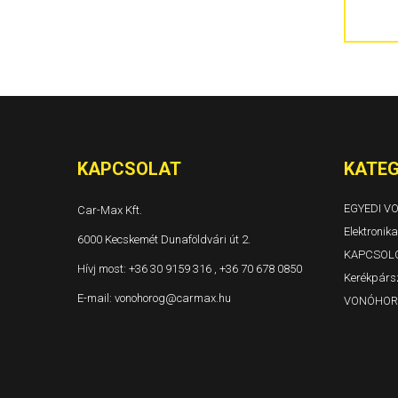
300C 4 ajtós és kombi Évjárat: 2004-
Grand Voyager és Voyager Évjárat: 1996-2001
Grand Voyager és Voyager Évjárat: 2001-2005
Grand Voyager Évjárat: 2008-
KAPCSOLAT
KATEG
EGYEDI 
Car-Max Kft.
Elektronika
6000 Kecskemét Dunaföldvári út 2.
KAPCSOL
Hívj most:
+36 30 9159 316 , +36 70 678 0850
Kerékpársz
E-mail:
vonohorog@carmax.hu
VONÓHOR