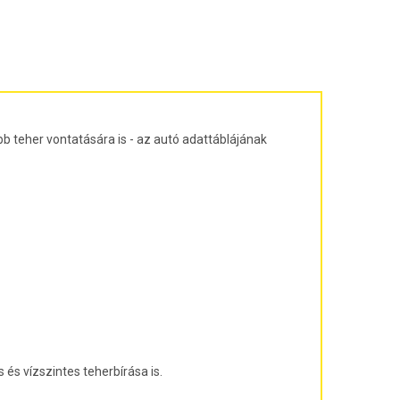
ajtós ferdehátú Évjárat: 2003-2010
agon Évjárat: 2003-2010
járat: 2010-
árat: 2004-2011
at: 2013-
b teher vontatására is - az autó adattáblájának
és vízszintes teherbírása is.