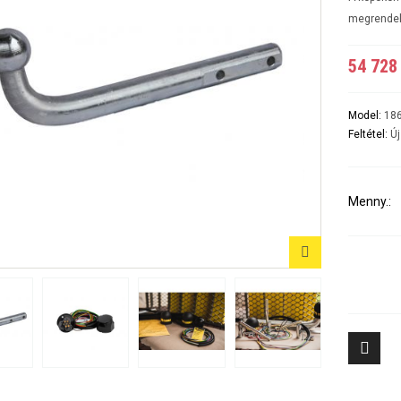
A5 3-5 ajtós Évjárat:2007-2016
A6 4ajtós Évjárat: 1998-2005
megrende
A6 Avant - Kombi Évjárat:1998-2004
A6 II Évjárat:2004-2010
54 728 
A6 II Avant/kombi
A6 sedan és kombi III évjárat: 2011-2018/02
A7 Évjárat: 2010-2018
A8 Évjárat: 2002-2010
Model:
18
A8 Évjárat: 2010-
Feltétel:
Új
Q2 Évjárat: 2016-
Q3 Évjárat: 2011-2019
Q3 Évjárat: 2019-
Q5 Évjárat: 2008-2017
Menny.:
Q5 Évjárat: 2017-
Q7 Évjárat: 2006-2015 3500KG
Q7 Évjárat: 2016-
Tiggo 7 (PHEV, benzines) Évjárat: 2024-
Aveo 4 aj
Tiggo 8 (PHEV, benzines) Évjárat: 2024-
Captiva Év
Tiggo 9 Évjárat: 2025-
Cruze 4-5 
Cruze SW 
Epica Évjá
Kalos 4 a
Kalos 5 a
8
Lacetti 4