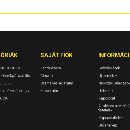
Berlingo I Évjárat: 1996-2010
1310. 1311 TL
Berlingo II Évjárat: 2008-2019
Dokker és Dok
Berlingo III Évjárat: 2018-
Duster I Évjár
BX Évjárat: 1982-1994
Duster II Évjár
C-Crosser Évjárat: 2007-
Duster III 202
C-Elysee Évjárat: 2012-
Jogger/Jogge
C3 I Évjárat: 2002-2009
Lodgy Évjárat
C3 II Évjárat: 2009-2016
Logan 4 ajtós
C3 5 ajtós Évjárat: 2008-
Logan MCV ko
C3 III Évjárat: 2016-
Logan II 4 ajt
ÓRIÁK
SAJÁT FIÓK
INFORMÁCI
C3 Aircross Évjárat: 2017-
Logan MCV II 
C4 3-5a. Évjárat: 2004-2010/10
Sandero, Sand
C4 Aircross Évjárat: 2012-
VONÓHORGOK
Rendeléseim
Leértékelések
C4 Cactus
 - Kerékpárszállító
C4 Picasso (Grand is) Évjárat: 2007-2014
Címeim
Új termékek
C4 Picasso és C4 Grand Picasso Évjárat: 2014-
ÓFEJEK
Személyes adataim
Népszerű eladáso
C5 Tourer / kombi Évjárat: 2009-
állító vonóhorogra
Kuponjaim
Üzleteink
C5 I 5 ajtós Évjárat: 2000-2005
C5 II 5ajtós Évjárat: 2004-2009
GOK
Kapcsolat
C5 III 5ajtós Évjárat: 2009-
Általános szerződé
C5 Kombi I-II Évjárat: 2000-2005-2009
feltételek
C8 Évjárat: 2002-
Evasion Évjárat: 1994-2007
Kapcsolatfelvétel
Jumper I-II Évjárat: 1994-2006
Oldaltérkép
Jumper III zárt Évjárat: 2006-