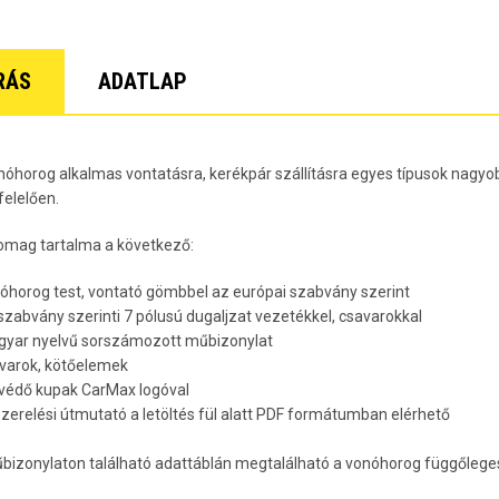
Lacetti 5 
Lacetti W
Orlando Év
Spark Évj
RÁS
ADATLAP
Trax Évjár
7
nóhorog alkalmas vontatásra, kerékpár szállításra egyes típusok nagyob
elelően.
omag tartalma a következő:
nóhorog test, vontató gömbbel az európai szabvány szerint
 szabvány szerinti 7 pólusú dugaljzat vezetékkel, csavarokkal
gyar nyelvű sorszámozott műbizonylat
avarok, kötőelemek
rvédő kupak CarMax logóval
lszerelési útmutató a letöltés fül alatt PDF formátumban elérhető
bizonylaton található adattáblán megtalálható a vonóhorog függőleges 