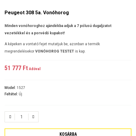
Peugeot 308 5a. Vonóhorog
Minden vonóhoroghoz ajándékba adjuk a 7 pólusú dugaljzatot
vezetékkel és a porvédő kupakot!
A képeken a vontató fejet mutatjuk be, azonban a termék
megrendelésekor
VONÓHOROG TESTET
is kap.
51 777 Ft‎
Adóval
Model:
1527
Feltétel:
Új
KOSÁRBA