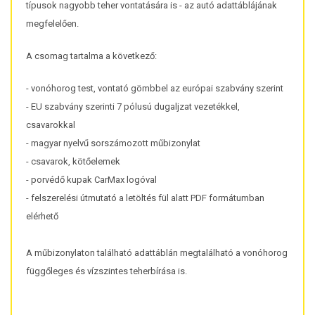
típusok nagyobb teher vontatására is - az autó adattáblájának
megfelelően.
A csomag tartalma a következő:
- vonóhorog test, vontató gömbbel az európai szabvány szerint
- EU szabvány szerinti 7 pólusú dugaljzat vezetékkel,
csavarokkal
- magyar nyelvű sorszámozott műbizonylat
- csavarok, kötőelemek
- porvédő kupak CarMax logóval
- felszerelési útmutató a letöltés fül alatt PDF formátumban
elérhető
A műbizonylaton található adattáblán megtalálható a vonóhorog
függőleges és vízszintes teherbírása is.