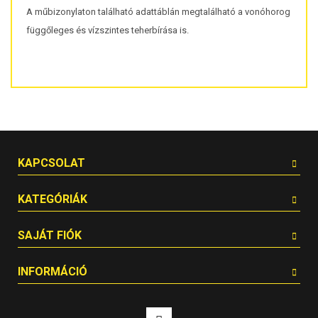
A műbizonylaton található adattáblán megtalálható a vonóhorog
függőleges és vízszintes teherbírása is.
KAPCSOLAT
KATEGÓRIÁK
SAJÁT FIÓK
INFORMÁCIÓ