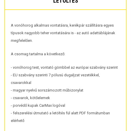
LETÖLTÉS
A vonóhorog alkalmas vontatásra, kerékpár szállításra egyes
típusok nagyobb teher vontatására is - az autó adattáblájának
megfelelően.
A csomag tartalma a következő:
- vonóhorog test, vontató gömbbel az európai szabvány szerint
- EU szabvány szerinti 7 pólusú dugaljzat vezetékkel,
csavarokkal
- magyar nyelvű sorszámozott műbizonylat
- csavarok, kötőelemek
- porvédő kupak CarMax logóval
- felszerelési útmutató a letöltés fül alatt PDF formátumban
elérhető