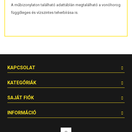
A műbizonylaton található adattáblán megtalálható a vonóhorog
függőleges és vízszintes teherbírása is.
KAPCSOLAT
KATEGÓRIÁK
SAJÁT FIÓK
INFORMÁCIÓ