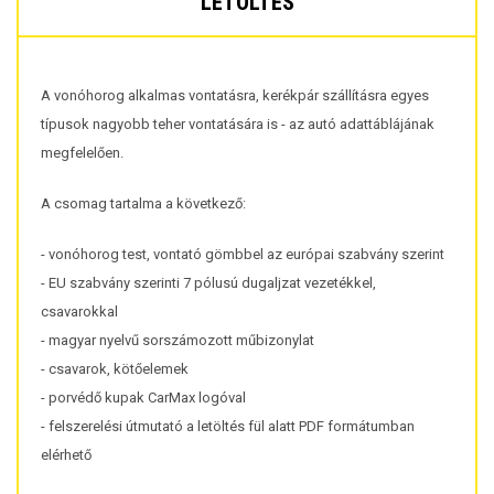
LETÖLTÉS
A vonóhorog alkalmas vontatásra, kerékpár szállításra egyes
típusok nagyobb teher vontatására is - az autó adattáblájának
megfelelően.
A csomag tartalma a következő:
- vonóhorog test, vontató gömbbel az európai szabvány szerint
- EU szabvány szerinti 7 pólusú dugaljzat vezetékkel,
csavarokkal
- magyar nyelvű sorszámozott műbizonylat
- csavarok, kötőelemek
- porvédő kupak CarMax logóval
- felszerelési útmutató a letöltés fül alatt PDF formátumban
elérhető