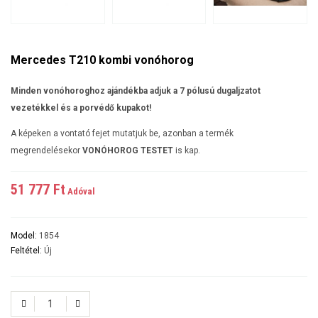
Mercedes T210 kombi vonóhorog
Minden vonóhoroghoz ajándékba adjuk a 7 pólusú dugaljzatot
vezetékkel és a porvédő kupakot!
A képeken a vontató fejet mutatjuk be, azonban a termék
megrendelésekor
VONÓHOROG TESTET
is kap.
51 777 Ft‎
Adóval
Model:
1854
Feltétel:
Új