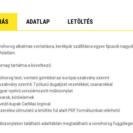
Lacetti 5 
Lacetti W
Orlando Év
Spark Évj
RÁS
ADATLAP
LETÖLTÉS
Trax Évjár
7
nóhorog alkalmas vontatásra, kerékpár szállításra egyes típusok nagyob
elelően.
omag tartalma a következő:
nóhorog test, vontató gömbbel az európai szabvány szerint
 szabvány szerinti 7 pólusú dugaljzat vezetékkel, csavarokkal
gyar nyelvű sorszámozott műbizonylat
avarok, kötőelemek
rvédő kupak CarMax logóval
lszerelési útmutató a letöltés fül alatt PDF formátumban elérhető
bizonylaton található adattáblán megtalálható a vonóhorog függőleges 