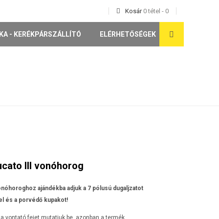
Kosár
0
tétel
-
0
KA - KERÉKPÁRSZÁLLÍTÓ
ELÉRHETŐSÉGEK
ucato III vonóhorog
nóhoroghoz ajándékba adjuk a 7 pólusú dugaljzatot
l és a porvédő kupakot!
a vontató fejet mutatjuk be, azonban a termék