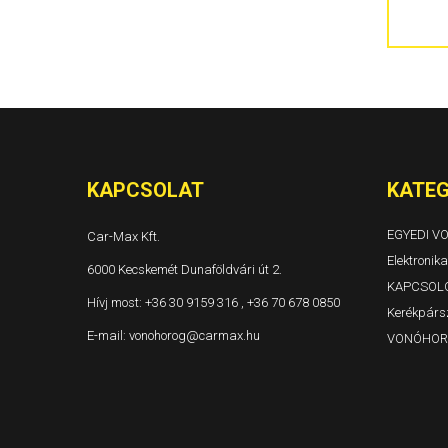
300C 4 ajtós és kombi Évjárat: 2004-
Grand Voyager és Voyager Évjárat: 1996-2001
Grand Voyager és Voyager Évjárat: 2001-2005
Grand Voyager Évjárat: 2008-
KAPCSOLAT
KATEG
EGYEDI 
Car-Max Kft.
Elektronika
6000 Kecskemét Dunaföldvári út 2.
KAPCSOL
Hívj most:
+36 30 9159 316 , +36 70 678 0850
Kerékpársz
E-mail:
vonohorog@carmax.hu
VONÓHOR