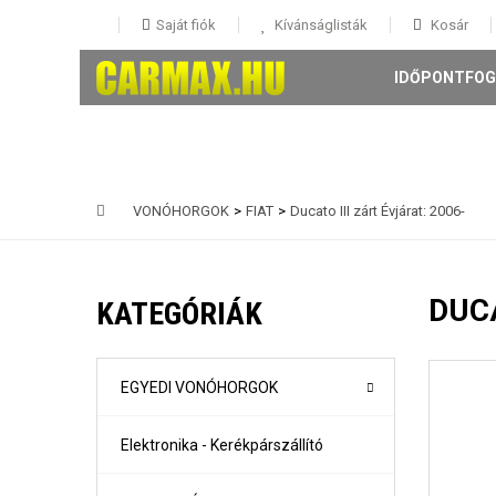
Saját fiók
Kívánságlisták
Kosár
IDŐPONTFOG
VONÓHORGOK
>
FIAT
>
Ducato III zárt Évjárat: 2006-
146 5 ajtós Évjárat: 1995-
147 3-5 ajtós Évjárat: 2001-
DUCA
KATEGÓRIÁK
156 4 ajtós és Sportwagon Évjárat: 1997-
159 4 ajtós és sportwagon Évjárat: 2005-
Giulia évjárat: 2017-
Mito Évjárat: 2008-
EGYEDI VONÓHORGOK
Stelvio évjárat: 2016-
Elektronika - Kerékpárszállító