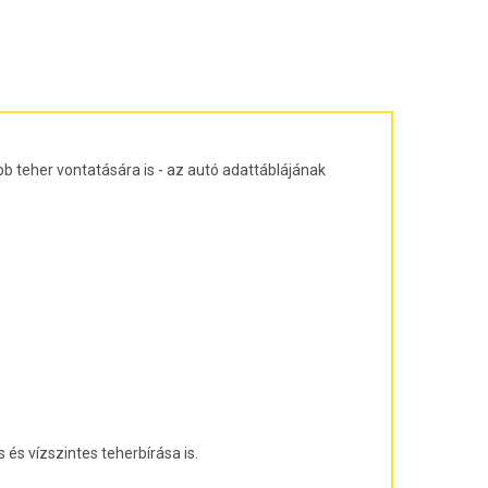
ajtós ferdehátú Évjárat: 2003-2010
agon Évjárat: 2003-2010
járat: 2010-
árat: 2004-2011
at: 2013-
b teher vontatására is - az autó adattáblájának
és vízszintes teherbírása is.