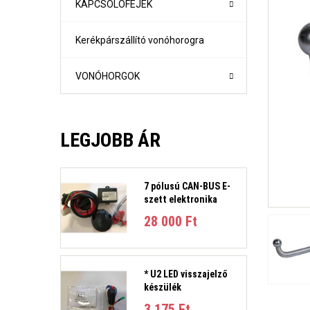
KAPCSOLÓFEJEK
Kerékpárszállító vonóhorogra
VONÓHORGOK
LEGJOBB ÁR
7 pólusú CAN-BUS E-
szett elektronika
1-es sorozat (E81, E82, E87, E88) Évjárat:2004-2011
28 000 Ft‎
1-es sorozat (F21- F21) Évjárat: 2010-
2-es sorozat Active Tourer Évjárat: 2014-
2-es sorozat Gran Tourer Évjárat: 2015-
3-as sorozat (E36) 4 ajtós/kombi Évjárat: 1991-1998
* U2 LED visszajelző
3-as sorozat E46 limuzin és kombi Évjárat:1998-2005
készülék
3-as sorozat E90 limuzin, E91 Touring Évjárat:2005-2012
3-as sorozat (F30, F31) 4 ajtós/kombi Évjárat: 2011-201
3 175 Ft‎