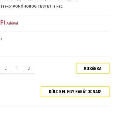
lésekor
VONÓHOROG TESTET
is kap.
Ft‎
Adóval
01
KOSÁRBA
KÜLDD EL EGY BARÁTODNAK!
tós Sedan Évjárat:2006-
járat:2007-
ajtós Évjárat:2009-
kombi Évjárat:2009-
rat:2006-
jtós Sedan Évjárat:2002-2006
jtós ferdehátú Évjárat: 2002-2006
ajtós Sedan Évjárat: 2003-2010