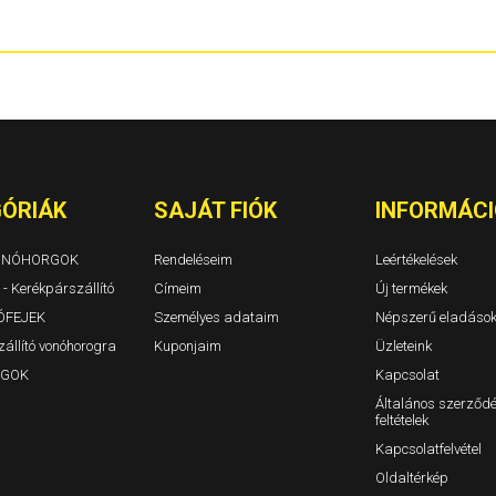
Berlingo I Évjárat: 1996-2010
1310. 1311 TL
Berlingo II Évjárat: 2008-2019
Dokker és Dok
Berlingo III Évjárat: 2018-
Duster I Évjár
BX Évjárat: 1982-1994
Duster II Évjár
C-Crosser Évjárat: 2007-
Duster III 202
C-Elysee Évjárat: 2012-
Jogger/Jogge
C3 I Évjárat: 2002-2009
Lodgy Évjárat
C3 II Évjárat: 2009-2016
Logan 4 ajtós
C3 5 ajtós Évjárat: 2008-
Logan MCV ko
C3 III Évjárat: 2016-
Logan II 4 ajt
ÓRIÁK
SAJÁT FIÓK
INFORMÁCI
C3 Aircross Évjárat: 2017-
Logan MCV II 
C4 3-5a. Évjárat: 2004-2010/10
Sandero, Sand
C4 Aircross Évjárat: 2012-
VONÓHORGOK
Rendeléseim
Leértékelések
C4 Cactus
 - Kerékpárszállító
C4 Picasso (Grand is) Évjárat: 2007-2014
Címeim
Új termékek
C4 Picasso és C4 Grand Picasso Évjárat: 2014-
ÓFEJEK
Személyes adataim
Népszerű eladáso
C5 Tourer / kombi Évjárat: 2009-
állító vonóhorogra
Kuponjaim
Üzleteink
C5 I 5 ajtós Évjárat: 2000-2005
C5 II 5ajtós Évjárat: 2004-2009
GOK
Kapcsolat
C5 III 5ajtós Évjárat: 2009-
Általános szerződé
C5 Kombi I-II Évjárat: 2000-2005-2009
feltételek
C8 Évjárat: 2002-
Evasion Évjárat: 1994-2007
Kapcsolatfelvétel
Jumper I-II Évjárat: 1994-2006
Oldaltérkép
Jumper III zárt Évjárat: 2006-