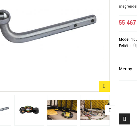
A5 3-5 ajtós Évjárat:2007-2016
A6 4ajtós Évjárat: 1998-2005
megrende
A6 Avant - Kombi Évjárat:1998-2004
A6 II Évjárat:2004-2010
55 467 
A6 II Avant/kombi
A6 sedan és kombi III évjárat: 2011-2018/02
A7 Évjárat: 2010-2018
A8 Évjárat: 2002-2010
Model:
10
A8 Évjárat: 2010-
Feltétel:
Új
Q2 Évjárat: 2016-
Q3 Évjárat: 2011-2019
Q3 Évjárat: 2019-
Q5 Évjárat: 2008-2017
Menny.:
Q5 Évjárat: 2017-
Q7 Évjárat: 2006-2015 3500KG
Q7 Évjárat: 2016-
Tiggo 7 (PHEV, benzines) Évjárat: 2024-
Aveo 4 aj
Tiggo 8 (PHEV, benzines) Évjárat: 2024-
Captiva Év
Tiggo 9 Évjárat: 2025-
Cruze 4-5 
Cruze SW 
Epica Évjá
Kalos 4 a
Kalos 5 a
8
Lacetti 4