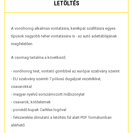
LETÖLTÉS
A vonóhorog alkalmas vontatásra, kerékpár szállításra egyes
típusok nagyobb teher vontatására is - az autó adattáblájának
megfelelően.
A csomag tartalma a következő:
- vonóhorog test, vontató gömbbel az európai szabvány szerint
- EU szabvány szerinti 7 pólusú dugaljzat vezetékkel,
csavarokkal
- magyar nyelvű sorszámozott műbizonylat
- csavarok, kötőelemek
- porvédő kupak CarMax logóval
- felszerelési útmutató a letöltés fül alatt PDF formátumban
elérhető