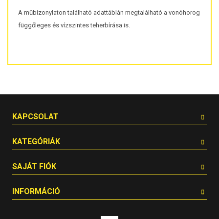
A műbizonylaton található adattáblán megtalálható a vonóhorog
függőleges és vízszintes teherbírása is.
KAPCSOLAT
KATEGÓRIÁK
SAJÁT FIÓK
INFORMÁCIÓ