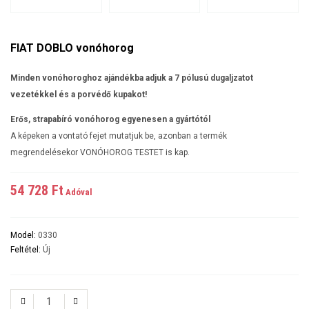
FIAT DOBLO vonóhorog
Minden vonóhoroghoz ajándékba adjuk a 7 pólusú dugaljzatot
vezetékkel és a porvédő kupakot!
Erős, strapabíró vonóhorog egyenesen a gyártótól
A képeken a vontató fejet mutatjuk be, azonban a termék
megrendelésekor VONÓHOROG TESTET is kap.
54 728 Ft‎
Adóval
Model:
0330
Feltétel:
Új