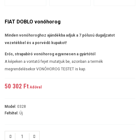
FIAT DOBLO vonóhorog
Minden vonóhoroghoz ajándékba adjuk a 7 pólusú dugaljzatot
vezetékkel és a porvédő kupakot!
Erős, strapabíró vonóhorog egyenesen a gyártótól
A képeken a vontató fejet mutatjuk be, azonban a termék
megrendelésekor VONÓHOROG TESTET is kap.
50 302 Ft‎
Adóval
Model:
0328
Feltétel:
Új