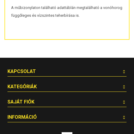
A műbizonylaton található adattáblán megtalálható a vonóhorog
függőleges és vízszintes teherbírása is.
KAPCSOLAT
KATEGÓRIÁK
SAJÁT FIÓK
INFORMÁCIÓ