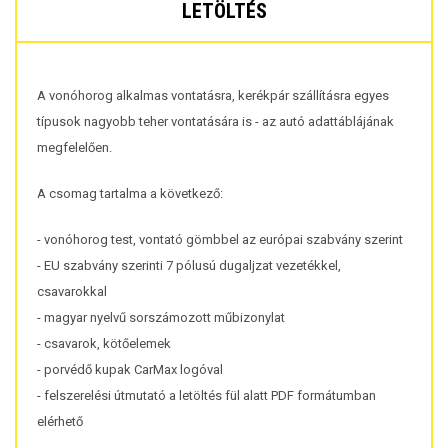
LETÖLTÉS
A vonóhorog alkalmas vontatásra, kerékpár szállításra egyes
típusok nagyobb teher vontatására is - az autó adattáblájának
megfelelően.
A csomag tartalma a következő:
- vonóhorog test, vontató gömbbel az európai szabvány szerint
- EU szabvány szerinti 7 pólusú dugaljzat vezetékkel,
csavarokkal
- magyar nyelvű sorszámozott műbizonylat
- csavarok, kötőelemek
- porvédő kupak CarMax logóval
- felszerelési útmutató a letöltés fül alatt PDF formátumban
elérhető