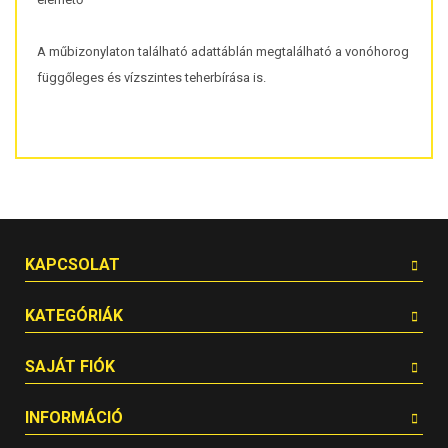
A műbizonylaton található adattáblán megtalálható a vonóhorog
függőleges és vízszintes teherbírása is.
KAPCSOLAT
KATEGÓRIÁK
SAJÁT FIÓK
INFORMÁCIÓ