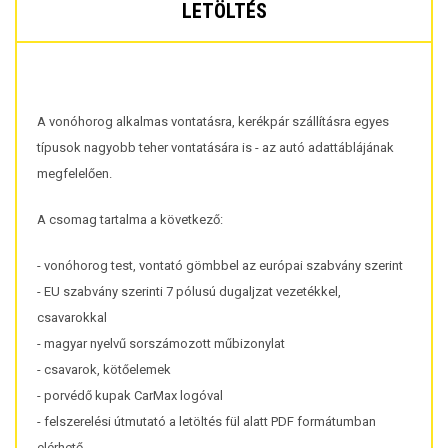
LETÖLTÉS
A vonóhorog alkalmas vontatásra, kerékpár szállításra egyes
típusok nagyobb teher vontatására is - az autó adattáblájának
megfelelően.
A csomag tartalma a következő:
- vonóhorog test, vontató gömbbel az európai szabvány szerint
- EU szabvány szerinti 7 pólusú dugaljzat vezetékkel,
csavarokkal
- magyar nyelvű sorszámozott műbizonylat
- csavarok, kötőelemek
- porvédő kupak CarMax logóval
- felszerelési útmutató a letöltés fül alatt PDF formátumban
elérhető