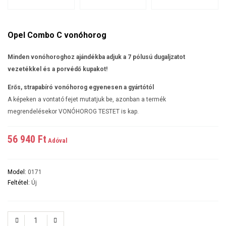
Opel Combo C vonóhorog
Minden vonóhoroghoz ajándékba adjuk a 7 pólusú dugaljzatot
vezetékkel és a porvédő kupakot!
Erős, strapabíró vonóhorog egyenesen a gyártótól
A képeken a vontató fejet mutatjuk be, azonban a termék
megrendelésekor VONÓHOROG TESTET is kap.
56 940 Ft‎
Adóval
Model:
0171
Feltétel:
Új