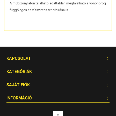
A műbizonylaton található adattáblán megtalálható a vonóhorog
függőleges és vízszintes teherbírása is.
KAPCSOLAT
KATEGÓRIÁK
SAJÁT FIÓK
INFORMÁCIÓ