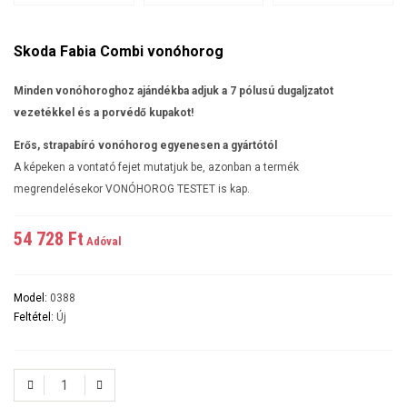
Skoda Fabia Combi vonóhorog
Minden vonóhoroghoz ajándékba adjuk a 7 pólusú dugaljzatot
vezetékkel és a porvédő kupakot!
Erős, strapabíró vonóhorog egyenesen a gyártótól
A képeken a vontató fejet mutatjuk be, azonban a termék
megrendelésekor VONÓHOROG TESTET is kap.
54 728 Ft‎
Adóval
Model:
0388
Feltétel:
Új