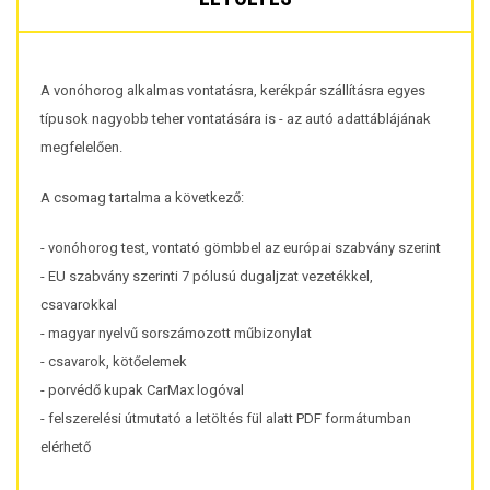
A vonóhorog alkalmas vontatásra, kerékpár szállításra egyes
típusok nagyobb teher vontatására is - az autó adattáblájának
megfelelően.
A csomag tartalma a következő:
- vonóhorog test, vontató gömbbel az európai szabvány szerint
- EU szabvány szerinti 7 pólusú dugaljzat vezetékkel,
csavarokkal
- magyar nyelvű sorszámozott műbizonylat
- csavarok, kötőelemek
- porvédő kupak CarMax logóval
- felszerelési útmutató a letöltés fül alatt PDF formátumban
elérhető