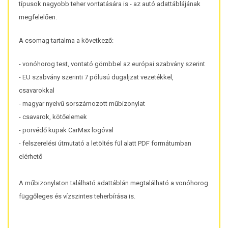
típusok nagyobb teher vontatására is - az autó adattáblájának
megfelelően.
A csomag tartalma a következő:
- vonóhorog test, vontató gömbbel az európai szabvány szerint
- EU szabvány szerinti 7 pólusú dugaljzat vezetékkel,
csavarokkal
- magyar nyelvű sorszámozott műbizonylat
- csavarok, kötőelemek
- porvédő kupak CarMax logóval
- felszerelési útmutató a letöltés fül alatt PDF formátumban
elérhető
A műbizonylaton található adattáblán megtalálható a vonóhorog
függőleges és vízszintes teherbírása is.