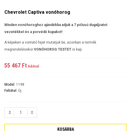
Chevrolet Captiva vonóhorog
Minden vonóhoroghoz ajándékba adjuk a 7 pólusú dugaljzatot
vezetékkel és a porvédő kupakot!
A képeken a vontató fejet mutatjuk be, azonban a termék
megrendelésekor
VONÓHOROG TESTET
is kap.
55 467 Ft‎
Adóval
Model:
1198
Feltétel:
Új
KOSÁRBA