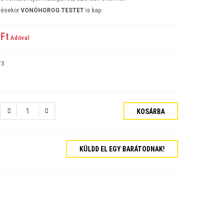
lésekor
VONÓHOROG TESTET
is kap.
Ft‎
Adóval
73
KOSÁRBA
KÜLDD EL EGY BARÁTODNAK!
tós Sedan Évjárat:2006-
járat:2007-
ajtós Évjárat:2009-
kombi Évjárat:2009-
rat:2006-
jtós Sedan Évjárat:2002-2006
jtós ferdehátú Évjárat: 2002-2006
ajtós Sedan Évjárat: 2003-2010