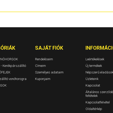
Berlingo I Évjárat: 1996-2010
1310. 1311 TL
Berlingo II Évjárat: 2008-2019
Dokker és Dok
Berlingo III Évjárat: 2018-
Duster I Évjár
BX Évjárat: 1982-1994
Duster II Évjár
C-Crosser Évjárat: 2007-
Duster III 202
C-Elysee Évjárat: 2012-
Jogger/Jogge
C3 I Évjárat: 2002-2009
Lodgy Évjárat
C3 II Évjárat: 2009-2016
Logan 4 ajtós
C3 5 ajtós Évjárat: 2008-
Logan MCV ko
C3 III Évjárat: 2016-
Logan II 4 ajt
ÓRIÁK
SAJÁT FIÓK
INFORMÁCI
C3 Aircross Évjárat: 2017-
Logan MCV II 
C4 3-5a. Évjárat: 2004-2010/10
Sandero, Sand
C4 Aircross Évjárat: 2012-
VONÓHORGOK
Rendeléseim
Leértékelések
C4 Cactus
 - Kerékpárszállító
C4 Picasso (Grand is) Évjárat: 2007-2014
Címeim
Új termékek
C4 Picasso és C4 Grand Picasso Évjárat: 2014-
ÓFEJEK
Személyes adataim
Népszerű eladáso
C5 Tourer / kombi Évjárat: 2009-
állító vonóhorogra
Kuponjaim
Üzleteink
C5 I 5 ajtós Évjárat: 2000-2005
C5 II 5ajtós Évjárat: 2004-2009
GOK
Kapcsolat
C5 III 5ajtós Évjárat: 2009-
Általános szerződé
C5 Kombi I-II Évjárat: 2000-2005-2009
feltételek
C8 Évjárat: 2002-
Evasion Évjárat: 1994-2007
Kapcsolatfelvétel
Jumper I-II Évjárat: 1994-2006
Oldaltérkép
Jumper III zárt Évjárat: 2006-