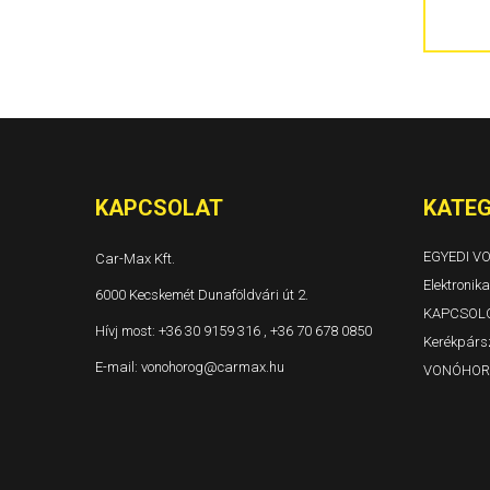
300C 4 ajtós és kombi Évjárat: 2004-
Grand Voyager és Voyager Évjárat: 1996-2001
Grand Voyager és Voyager Évjárat: 2001-2005
Grand Voyager Évjárat: 2008-
KAPCSOLAT
KATEG
EGYEDI 
Car-Max Kft.
Elektronika
6000 Kecskemét Dunaföldvári út 2.
KAPCSOL
Hívj most:
+36 30 9159 316 , +36 70 678 0850
Kerékpársz
E-mail:
vonohorog@carmax.hu
VONÓHOR