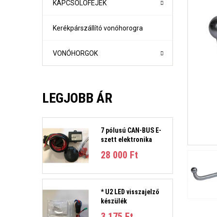
KAPCSOLÓFEJEK
Kerékpárszállító vonóhorogra
VONÓHORGOK
LEGJOBB ÁR
7 pólusú CAN-BUS E-
szett elektronika
1-es sorozat (E81, E82, E87, E88) Évjárat:2004-2011
28 000 Ft‎
1-es sorozat (F21- F21) Évjárat: 2010-
2-es sorozat Active Tourer Évjárat: 2014-
2-es sorozat Gran Tourer Évjárat: 2015-
3-as sorozat (E36) 4 ajtós/kombi Évjárat: 1991-1998
* U2 LED visszajelző
3-as sorozat E46 limuzin és kombi Évjárat:1998-2005
készülék
3-as sorozat E90 limuzin, E91 Touring Évjárat:2005-2012
3-as sorozat (F30, F31) 4 ajtós/kombi Évjárat: 2011-201
3 175 Ft‎