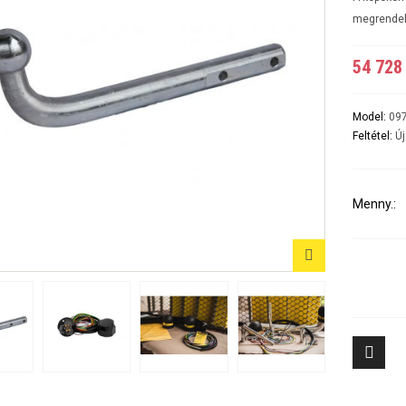
A5 3-5 ajtós Évjárat:2007-2016
A6 4ajtós Évjárat: 1998-2005
megrende
A6 Avant - Kombi Évjárat:1998-2004
A6 II Évjárat:2004-2010
54 728 
A6 II Avant/kombi
A6 sedan és kombi III évjárat: 2011-2018/02
A7 Évjárat: 2010-2018
A8 Évjárat: 2002-2010
Model:
09
A8 Évjárat: 2010-
Feltétel:
Új
Q2 Évjárat: 2016-
Q3 Évjárat: 2011-2019
Q3 Évjárat: 2019-
Q5 Évjárat: 2008-2017
Menny.:
Q5 Évjárat: 2017-
Q7 Évjárat: 2006-2015 3500KG
Q7 Évjárat: 2016-
Tiggo 7 (PHEV, benzines) Évjárat: 2024-
Aveo 4 aj
Tiggo 8 (PHEV, benzines) Évjárat: 2024-
Captiva Év
Tiggo 9 Évjárat: 2025-
Cruze 4-5 
Cruze SW 
Epica Évjá
Kalos 4 a
Kalos 5 a
8
Lacetti 4