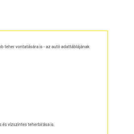
ajtós ferdehátú Évjárat: 2003-2010
agon Évjárat: 2003-2010
járat: 2010-
árat: 2004-2011
at: 2013-
b teher vontatására is - az autó adattáblájának
és vízszintes teherbírása is.