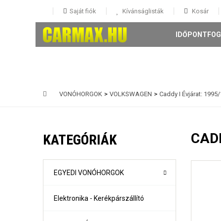
Saját fiók
Kívánságlisták
Kosár
IDŐPONTFOG
VONÓHORGOK
>
VOLKSWAGEN
>
Caddy I Évjárat: 1995
146 5 ajtós Évjárat: 1995-
147 3-5 ajtós Évjárat: 2001-
CADD
KATEGÓRIÁK
156 4 ajtós és Sportwagon Évjárat: 1997-
159 4 ajtós és sportwagon Évjárat: 2005-
Giulia évjárat: 2017-
Mito Évjárat: 2008-
EGYEDI VONÓHORGOK
Stelvio évjárat: 2016-
Elektronika - Kerékpárszállító