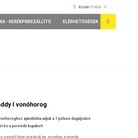
Kosár
0
tétel
-
0
KA - KERÉKPÁRSZÁLLÍTÓ
ELÉRHETŐSÉGEK
ddy I vonóhorog
nóhoroghoz ajándékba adjuk a 7 pólusú dugaljzatot
l és a porvédő kupakot!
a vontató fejet mutatjuk be, azonban a termék