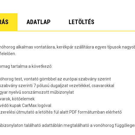
Lacetti 5 
Lacetti W
Orlando Év
Spark Évj
RÁS
ADATLAP
LETÖLTÉS
Trax Évjár
7
nóhorog alkalmas vontatásra, kerékpár szállításra egyes típusok nagyob
elelően.
omag tartalma a következő:
nóhorog test, vontató gömbbel az európai szabvány szerint
 szabvány szerinti 7 pólusú dugaljzat vezetékkel, csavarokkal
gyar nyelvű sorszámozott műbizonylat
avarok, kötőelemek
rvédő kupak CarMax logóval
lszerelési útmutató a letöltés fül alatt PDF formátumban elérhető
bizonylaton található adattáblán megtalálható a vonóhorog függőleges 