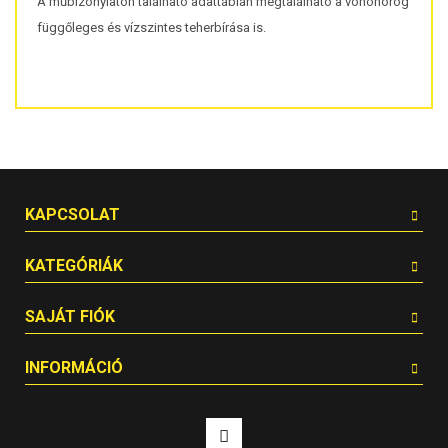
A műbizonylaton található adattáblán megtalálható a vonóhorog
függőleges és vízszintes teherbírása is.
KAPCSOLAT
KATEGÓRIÁK
SAJÁT FIÓK
INFORMÁCIÓ