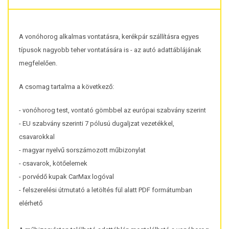
A vonóhorog alkalmas vontatásra, kerékpár szállításra egyes
típusok nagyobb teher vontatására is - az autó adattáblájának
megfelelően.
A csomag tartalma a következő:
- vonóhorog test, vontató gömbbel az európai szabvány szerint
- EU szabvány szerinti 7 pólusú dugaljzat vezetékkel,
csavarokkal
- magyar nyelvű sorszámozott műbizonylat
- csavarok, kötőelemek
- porvédő kupak CarMax logóval
- felszerelési útmutató a letöltés fül alatt PDF formátumban
elérhető