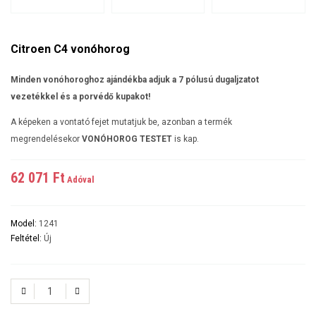
Citroen C4 vonóhorog
Minden vonóhoroghoz ajándékba adjuk a 7 pólusú dugaljzatot
vezetékkel és a porvédő kupakot!
A képeken a vontató fejet mutatjuk be, azonban a termék
megrendelésekor
VONÓHOROG TESTET
is kap.
62 071 Ft‎
Adóval
Model:
1241
Feltétel:
Új