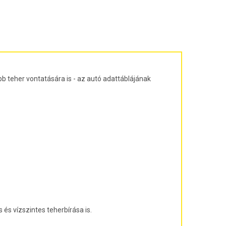
ajtós ferdehátú Évjárat: 2003-2010
agon Évjárat: 2003-2010
járat: 2010-
árat: 2004-2011
at: 2013-
b teher vontatására is - az autó adattáblájának
és vízszintes teherbírása is.