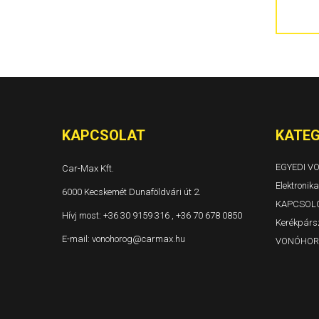
300C 4 ajtós és kombi Évjárat: 2004-
Grand Voyager és Voyager Évjárat: 1996-2001
Grand Voyager és Voyager Évjárat: 2001-2005
Grand Voyager Évjárat: 2008-
KAPCSOLAT
KATEG
EGYEDI 
Car-Max Kft.
Elektronika
6000 Kecskemét Dunaföldvári út 2.
KAPCSOL
Hívj most:
+36 30 9159 316 , +36 70 678 0850
Kerékpársz
E-mail:
vonohorog@carmax.hu
VONÓHOR