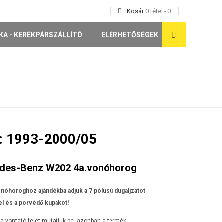
Kosár
0
tétel
-
0
KA - KERÉKPÁRSZÁLLÍTÓ
ELÉRHETŐSÉGEK
: 1993-2000/05
des-Benz W202 4a.vonóhorog
nóhoroghoz ajándékba adjuk a 7 pólusú dugaljzatot
l és a porvédő kupakot!
a vontató fejet mutatjuk be, azonban a termék