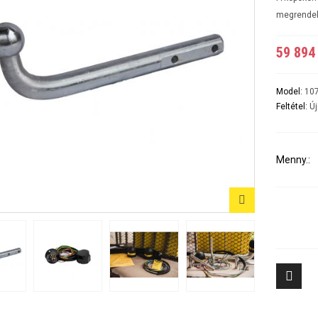
A5 3-5 ajtós Évjárat:2007-2016
A6 4ajtós Évjárat: 1998-2005
megrende
A6 Avant - Kombi Évjárat:1998-2004
A6 II Évjárat:2004-2010
59 894 
A6 II Avant/kombi
A6 sedan és kombi III évjárat: 2011-2018/02
A7 Évjárat: 2010-2018
A8 Évjárat: 2002-2010
Model:
10
A8 Évjárat: 2010-
Feltétel:
Új
Q2 Évjárat: 2016-
Q3 Évjárat: 2011-2019
Q3 Évjárat: 2019-
Q5 Évjárat: 2008-2017
Menny.:
Q5 Évjárat: 2017-
Q7 Évjárat: 2006-2015 3500KG
Q7 Évjárat: 2016-
Tiggo 7 (PHEV, benzines) Évjárat: 2024-
Aveo 4 aj
Tiggo 8 (PHEV, benzines) Évjárat: 2024-
Captiva Év
Tiggo 9 Évjárat: 2025-
Cruze 4-5 
Cruze SW 
Epica Évjá
Kalos 4 a
Kalos 5 a
8
Lacetti 4