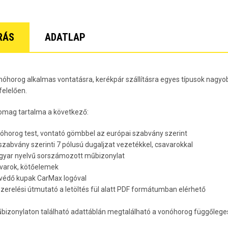
Lacetti 5 
Lacetti W
Orlando Év
Spark Évj
RÁS
ADATLAP
Trax Évjár
7
nóhorog alkalmas vontatásra, kerékpár szállításra egyes típusok nagyob
elelően.
omag tartalma a következő:
nóhorog test, vontató gömbbel az európai szabvány szerint
 szabvány szerinti 7 pólusú dugaljzat vezetékkel, csavarokkal
gyar nyelvű sorszámozott műbizonylat
avarok, kötőelemek
rvédő kupak CarMax logóval
lszerelési útmutató a letöltés fül alatt PDF formátumban elérhető
bizonylaton található adattáblán megtalálható a vonóhorog függőleges 