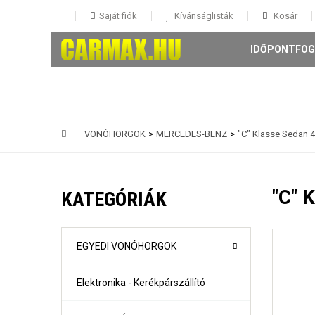
Saját fiók
Kívánságlisták
Kosár
IDŐPONTFOG
VONÓHORGOK
>
MERCEDES-BENZ
>
"C" Klasse Sedan 4
146 5 ajtós Évjárat: 1995-
147 3-5 ajtós Évjárat: 2001-
"C" 
KATEGÓRIÁK
156 4 ajtós és Sportwagon Évjárat: 1997-
159 4 ajtós és sportwagon Évjárat: 2005-
Giulia évjárat: 2017-
Mito Évjárat: 2008-
EGYEDI VONÓHORGOK
Stelvio évjárat: 2016-
Elektronika - Kerékpárszállító