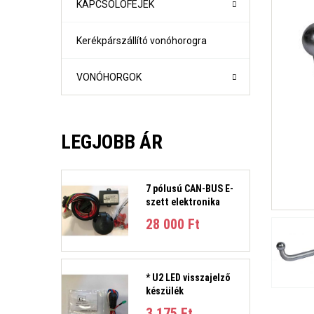
KAPCSOLÓFEJEK
Kerékpárszállító vonóhorogra
VONÓHORGOK
LEGJOBB ÁR
7 pólusú CAN-BUS E-
szett elektronika
1-es sorozat (E81, E82, E87, E88) Évjárat:2004-2011
28 000 Ft‎
1-es sorozat (F21- F21) Évjárat: 2010-
2-es sorozat Active Tourer Évjárat: 2014-
2-es sorozat Gran Tourer Évjárat: 2015-
3-as sorozat (E36) 4 ajtós/kombi Évjárat: 1991-1998
* U2 LED visszajelző
3-as sorozat E46 limuzin és kombi Évjárat:1998-2005
készülék
3-as sorozat E90 limuzin, E91 Touring Évjárat:2005-2012
3-as sorozat (F30, F31) 4 ajtós/kombi Évjárat: 2011-201
3 175 Ft‎