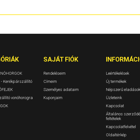
Berlingo I Évjárat: 1996-2010
1310. 1311 TL
Berlingo II Évjárat: 2008-2019
Dokker és Dok
Berlingo III Évjárat: 2018-
Duster I Évjár
BX Évjárat: 1982-1994
Duster II Évjár
C-Crosser Évjárat: 2007-
Duster III 202
C-Elysee Évjárat: 2012-
Jogger/Jogge
C3 I Évjárat: 2002-2009
Lodgy Évjárat
C3 II Évjárat: 2009-2016
Logan 4 ajtós
C3 5 ajtós Évjárat: 2008-
Logan MCV ko
C3 III Évjárat: 2016-
Logan II 4 ajt
ÓRIÁK
SAJÁT FIÓK
INFORMÁCI
C3 Aircross Évjárat: 2017-
Logan MCV II 
C4 3-5a. Évjárat: 2004-2010/10
Sandero, Sand
C4 Aircross Évjárat: 2012-
VONÓHORGOK
Rendeléseim
Leértékelések
C4 Cactus
 - Kerékpárszállító
C4 Picasso (Grand is) Évjárat: 2007-2014
Címeim
Új termékek
C4 Picasso és C4 Grand Picasso Évjárat: 2014-
ÓFEJEK
Személyes adataim
Népszerű eladáso
C5 Tourer / kombi Évjárat: 2009-
állító vonóhorogra
Kuponjaim
Üzleteink
C5 I 5 ajtós Évjárat: 2000-2005
C5 II 5ajtós Évjárat: 2004-2009
GOK
Kapcsolat
C5 III 5ajtós Évjárat: 2009-
Általános szerződé
C5 Kombi I-II Évjárat: 2000-2005-2009
feltételek
C8 Évjárat: 2002-
Evasion Évjárat: 1994-2007
Kapcsolatfelvétel
Jumper I-II Évjárat: 1994-2006
Oldaltérkép
Jumper III zárt Évjárat: 2006-