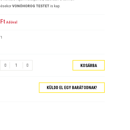
lésekor
VONÓHOROG TESTET
is kap.
Ft‎
Adóval
71
KOSÁRBA
KÜLDD EL EGY BARÁTODNAK!
tós Sedan Évjárat:2006-
járat:2007-
ajtós Évjárat:2009-
kombi Évjárat:2009-
rat:2006-
jtós Sedan Évjárat:2002-2006
jtós ferdehátú Évjárat: 2002-2006
ajtós Sedan Évjárat: 2003-2010