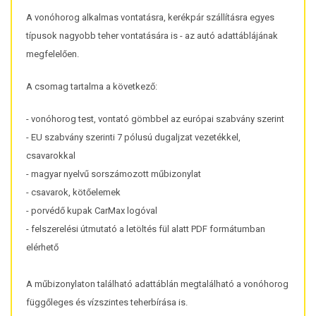
A vonóhorog alkalmas vontatásra, kerékpár szállításra egyes
típusok nagyobb teher vontatására is - az autó adattáblájának
megfelelően.
A csomag tartalma a következő:
- vonóhorog test, vontató gömbbel az európai szabvány szerint
- EU szabvány szerinti 7 pólusú dugaljzat vezetékkel,
csavarokkal
- magyar nyelvű sorszámozott műbizonylat
- csavarok, kötőelemek
- porvédő kupak CarMax logóval
- felszerelési útmutató a letöltés fül alatt PDF formátumban
elérhető
A műbizonylaton található adattáblán megtalálható a vonóhorog
függőleges és vízszintes teherbírása is.