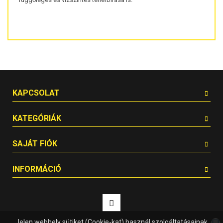
KAPCSOLAT
KATEGÓRIÁK
SAJÁT FIÓK
INFORMÁCIÓ
Jelen webhely sütiket (Cookie-kat) használ szolgáltatásainak