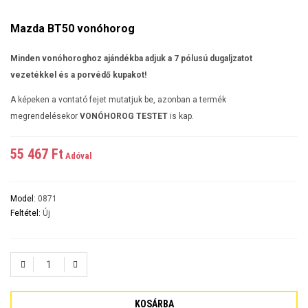
Mazda BT50 vonóhorog
Minden vonóhoroghoz ajándékba adjuk a 7 pólusú dugaljzatot
vezetékkel és a porvédő kupakot!
A képeken a vontató fejet mutatjuk be, azonban a termék
megrendelésekor
VONÓHOROG TESTET
is kap.
55 467 Ft‎
Adóval
Model:
0871
Feltétel:
Új
KOSÁRBA