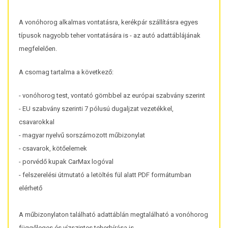
A vonóhorog alkalmas vontatásra, kerékpár szállításra egyes
típusok nagyobb teher vontatására is - az autó adattáblájának
megfelelően.
A csomag tartalma a következő:
- vonóhorog test, vontató gömbbel az európai szabvány szerint
- EU szabvány szerinti 7 pólusú dugaljzat vezetékkel,
csavarokkal
- magyar nyelvű sorszámozott műbizonylat
- csavarok, kötőelemek
- porvédő kupak CarMax logóval
- felszerelési útmutató a letöltés fül alatt PDF formátumban
elérhető
A műbizonylaton található adattáblán megtalálható a vonóhorog
függőleges és vízszintes teherbírása is.