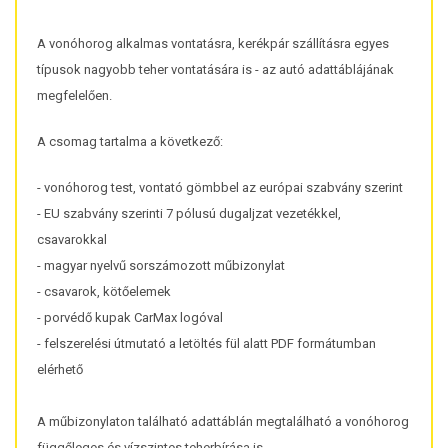
A vonóhorog alkalmas vontatásra, kerékpár szállításra egyes
típusok nagyobb teher vontatására is - az autó adattáblájának
megfelelően.
A csomag tartalma a következő:
- vonóhorog test, vontató gömbbel az európai szabvány szerint
- EU szabvány szerinti 7 pólusú dugaljzat vezetékkel,
csavarokkal
- magyar nyelvű sorszámozott műbizonylat
- csavarok, kötőelemek
- porvédő kupak CarMax logóval
- felszerelési útmutató a letöltés fül alatt PDF formátumban
elérhető
A műbizonylaton található adattáblán megtalálható a vonóhorog
függőleges és vízszintes teherbírása is.