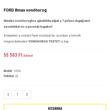
FORD Bmax vonóhorog
Minden vonóhoroghoz ajándékba adjuk a 7 pólusú dugaljzatot
vezetékkel és a porvédő kupakot!
A képeken a vontató fejet mutatjuk be, azonban a termék
megrendelésekor
VONÓHOROG TESTET
is kap.
55 503 Ft‎
Adóval
Model:
1034
Feltétel:
Új
KOSÁRBA