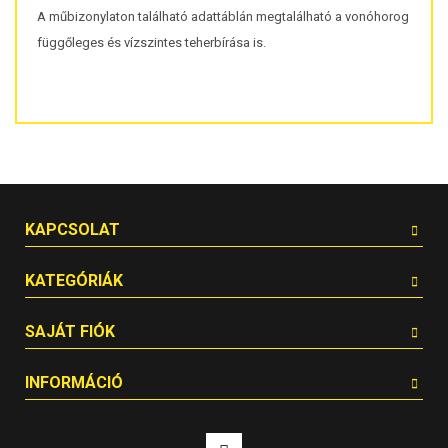
A műbizonylaton található adattáblán megtalálható a vonóhorog
függőleges és vízszintes teherbírása is.
KAPCSOLAT
KATEGÓRIÁK
SAJÁT FIÓK
INFORMÁCIÓ