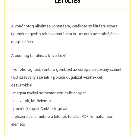
LETÖLTÉS
A vonóhorog alkalmas vontatásra, kerékpár szállításra egyes
típusok nagyobb teher vontatására is - az autó adattáblájának
megfelelően.
A csomag tartalma a következő:
- vonóhorog test, vontató gömbbel az európai szabvány szerint
- EU szabvány szerinti 7 pólusú dugaljzat vezetékkel,
csavarokkal
- magyar nyelvű sorszámozott műbizonylat
- csavarok, kötőelemek
- porvédő kupak CarMax logóval
- felszerelési útmutató a letöltés fül alatt PDF formátumban
elérhető