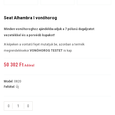
Seat Alhambra I vonóhorog
Minden vonóhoroghoz ajándékba adjuk a 7 pólusú dugaljzatot
vezetékkel és a porvédő kupakot!
A képeken a vontató fejet mutatjuk be, azonban a termék
megrendelésekor
VONÓHOROG TESTET
is kap.
50 302 Ft‎
Adóval
Model:
0820
Feltétel:
Új