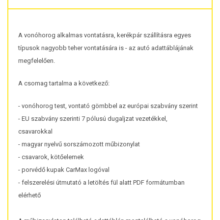
A vonóhorog alkalmas vontatásra, kerékpár szállításra egyes
típusok nagyobb teher vontatására is - az autó adattáblájának
megfelelően.
A csomag tartalma a következő:
- vonóhorog test, vontató gömbbel az európai szabvány szerint
- EU szabvány szerinti 7 pólusú dugaljzat vezetékkel,
csavarokkal
- magyar nyelvű sorszámozott műbizonylat
- csavarok, kötőelemek
- porvédő kupak CarMax logóval
- felszerelési útmutató a letöltés fül alatt PDF formátumban
elérhető