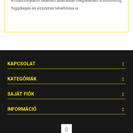
A műbizonylaton található adattáblán megtalálható a vonóhorog
függőleges és vízszintes teherbírása is.
KAPCSOLAT
KATEGÓRIÁK
SAJÁT FIÓK
INFORMÁCIÓ