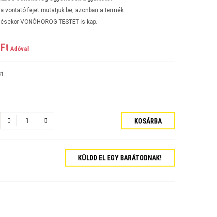
a vontató fejet mutatjuk be, azonban a termék
ésekor VONÓHOROG TESTET is kap.
Ft‎
Adóval
81
KOSÁRBA
tós Sedan Évjárat:2006-
KÜLDD EL EGY BARÁTODNAK!
járat:2007-
ajtós Évjárat:2009-
kombi Évjárat:2009-
rat:2006-
jtós Sedan Évjárat:2002-2006
jtós ferdehátú Évjárat: 2002-2006
ajtós Sedan Évjárat: 2003-2010