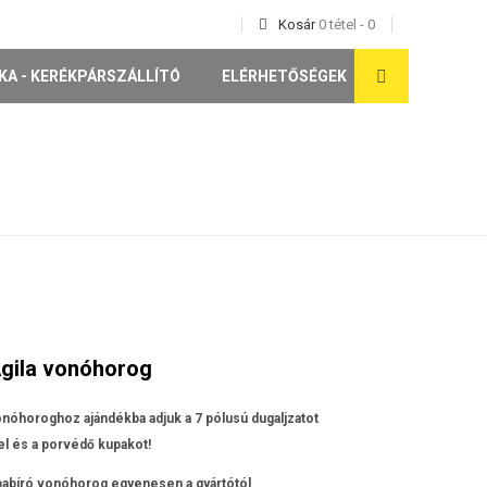
Kosár
0
tétel
-
0
KA - KERÉKPÁRSZÁLLÍTÓ
ELÉRHETŐSÉGEK
Agila vonóhorog
nóhoroghoz ajándékba adjuk a 7 pólusú dugaljzatot
l és a porvédő kupakot!
apabíró vonóhorog egyenesen a gyártótól