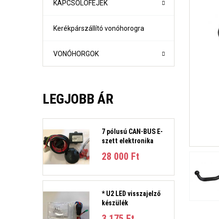
KAPCSOLÓFEJEK
Kerékpárszállító vonóhorogra
VONÓHORGOK
LEGJOBB ÁR
7 pólusú CAN-BUS E-
szett elektronika
1-es sorozat (E81, E82, E87, E88) Évjárat:2004-2011
28 000 Ft‎
1-es sorozat (F21- F21) Évjárat: 2010-
2-es sorozat Active Tourer Évjárat: 2014-
2-es sorozat Gran Tourer Évjárat: 2015-
3-as sorozat (E36) 4 ajtós/kombi Évjárat: 1991-1998
* U2 LED visszajelző
3-as sorozat E46 limuzin és kombi Évjárat:1998-2005
készülék
3-as sorozat E90 limuzin, E91 Touring Évjárat:2005-2012
3-as sorozat (F30, F31) 4 ajtós/kombi Évjárat: 2011-201
3 175 Ft‎