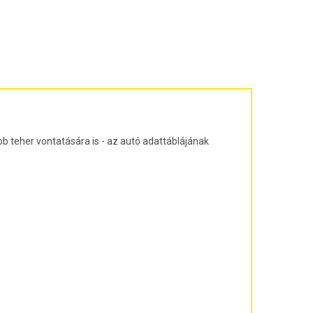
ajtós ferdehátú Évjárat: 2003-2010
agon Évjárat: 2003-2010
járat: 2010-
árat: 2004-2011
at: 2013-
b teher vontatására is - az autó adattáblájának