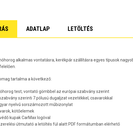
Lacetti 5 
Lacetti W
Orlando Év
Spark Évj
Trax Évjár
RÁS
ADATLAP
LETÖLTÉS
7
nóhorog alkalmas vontatásra, kerékpár szállításra egyes típusok nagyob
elelően.
omag tartalma a következő:
nóhorog test, vontató gömbbel az európai szabvány szerint
 szabvány szerinti 7 pólusú dugaljzat vezetékkel, csavarokkal
gyar nyelvű sorszámozott műbizonylat
avarok, kötőelemek
rvédő kupak CarMax logóval
lszerelési útmutató a letöltés fül alatt PDF formátumban elérhető