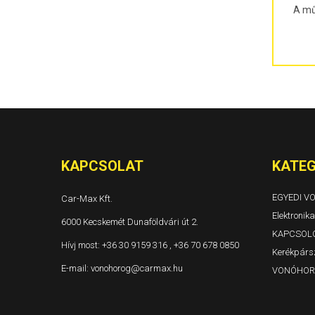
300C 4 ajtós és kombi Évjárat: 2004-
A mű
Grand Voyager és Voyager Évjárat: 1996-2001
Grand Voyager és Voyager Évjárat: 2001-2005
Grand Voyager Évjárat: 2008-
KAPCSOLAT
KATEG
EGYEDI 
Car-Max Kft.
Elektronika
6000 Kecskemét Dunaföldvári út 2.
KAPCSOL
Hívj most:
+36 30 9159 316 , +36 70 678 0850
Kerékpársz
E-mail:
vonohorog@carmax.hu
VONÓHOR