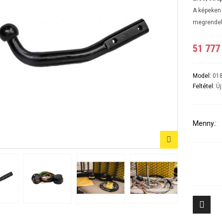
A5 3-5 ajtós Évjárat:2007-2016
A6 4ajtós Évjárat: 1998-2005
A képeken 
A6 Avant - Kombi Évjárat:1998-2004
megrendel
A6 II Évjárat:2004-2010
A6 II Avant/kombi
A6 sedan és kombi III évjárat: 2011-2018/02
51 777 
A7 Évjárat: 2010-2018
A8 Évjárat: 2002-2010
A8 Évjárat: 2010-
Model:
01
Q2 Évjárat: 2016-
Feltétel:
Új
Q3 Évjárat: 2011-2019
Q3 Évjárat: 2019-
Q5 Évjárat: 2008-2017
Q5 Évjárat: 2017-
Menny.:
Q7 Évjárat: 2006-2015 3500KG
Q7 Évjárat: 2016-
Tiggo 7 (PHEV, benzines) Évjárat: 2024-
Aveo 4 aj
Tiggo 8 (PHEV, benzines) Évjárat: 2024-
Captiva Év
Tiggo 9 Évjárat: 2025-
Cruze 4-5 
Cruze SW 
Epica Évjá
Kalos 4 a
Kalos 5 a
8
Lacetti 4