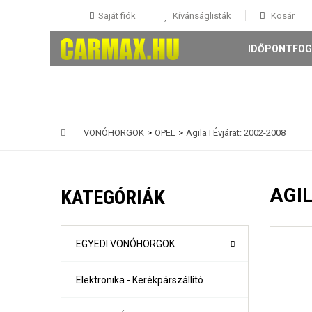
Saját fiók
Kívánságlisták
Kosár
IDŐPONTFOG
VONÓHORGOK
>
OPEL
>
Agila I Évjárat: 2002-2008
146 5 ajtós Évjárat: 1995-
147 3-5 ajtós Évjárat: 2001-
AGIL
KATEGÓRIÁK
156 4 ajtós és Sportwagon Évjárat: 1997-
159 4 ajtós és sportwagon Évjárat: 2005-
Giulia évjárat: 2017-
Mito Évjárat: 2008-
EGYEDI VONÓHORGOK
Stelvio évjárat: 2016-
Elektronika - Kerékpárszállító