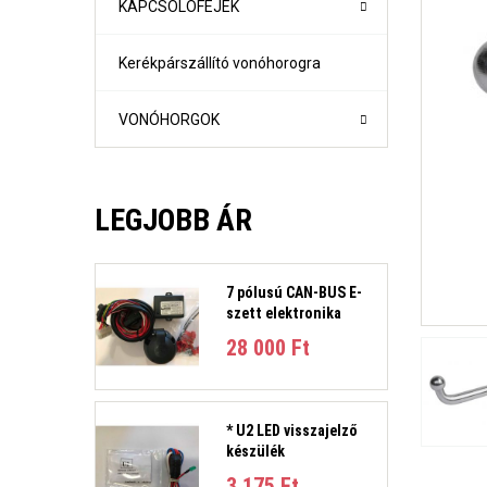
KAPCSOLÓFEJEK
Kerékpárszállító vonóhorogra
VONÓHORGOK
LEGJOBB ÁR
7 pólusú CAN-BUS E-
szett elektronika
1-es sorozat (E81, E82, E87, E88) Évjárat:2004-2011
28 000 Ft‎
1-es sorozat (F21- F21) Évjárat: 2010-
2-es sorozat Active Tourer Évjárat: 2014-
2-es sorozat Gran Tourer Évjárat: 2015-
3-as sorozat (E36) 4 ajtós/kombi Évjárat: 1991-1998
* U2 LED visszajelző
3-as sorozat E46 limuzin és kombi Évjárat:1998-2005
készülék
3-as sorozat E90 limuzin, E91 Touring Évjárat:2005-2012
3-as sorozat (F30, F31) 4 ajtós/kombi Évjárat: 2011-201
3 175 Ft‎