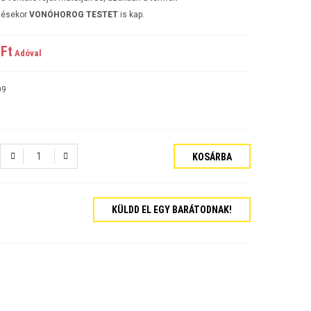
lésekor
VONÓHOROG TESTET
is kap.
Ft‎
Adóval
09
KOSÁRBA
KÜLDD EL EGY BARÁTODNAK!
tós Sedan Évjárat:2006-
járat:2007-
ajtós Évjárat:2009-
kombi Évjárat:2009-
rat:2006-
jtós Sedan Évjárat:2002-2006
jtós ferdehátú Évjárat: 2002-2006
ajtós Sedan Évjárat: 2003-2010