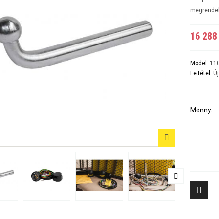
A5 3-5 ajtós Évjárat:2007-2016
A6 4ajtós Évjárat: 1998-2005
megrende
A6 Avant - Kombi Évjárat:1998-2004
A6 II Évjárat:2004-2010
16 288 
A6 II Avant/kombi
A6 sedan és kombi III évjárat: 2011-2018/02
A7 Évjárat: 2010-2018
A8 Évjárat: 2002-2010
Model:
11
A8 Évjárat: 2010-
Feltétel:
Új
Q2 Évjárat: 2016-
Q3 Évjárat: 2011-2019
Q3 Évjárat: 2019-
Q5 Évjárat: 2008-2017
Menny.:
Q5 Évjárat: 2017-
Q7 Évjárat: 2006-2015 3500KG
Q7 Évjárat: 2016-
Tiggo 7 (PHEV, benzines) Évjárat: 2024-
Aveo 4 aj
Tiggo 8 (PHEV, benzines) Évjárat: 2024-
Captiva Év
Tiggo 9 Évjárat: 2025-
Cruze 4-5 
Cruze SW 
Epica Évjá
Kalos 4 a
Kalos 5 a
8
Lacetti 4