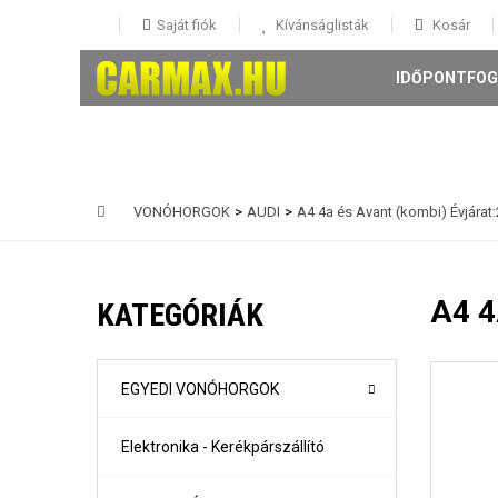
Saját fiók
Kívánságlisták
Kosár
IDŐPONTFOG
VONÓHORGOK
>
AUDI
>
A4 4a és Avant (kombi) Évjárat
146 5 ajtós Évjárat: 1995-
147 3-5 ajtós Évjárat: 2001-
A4 
KATEGÓRIÁK
156 4 ajtós és Sportwagon Évjárat: 1997-
159 4 ajtós és sportwagon Évjárat: 2005-
Giulia évjárat: 2017-
Mito Évjárat: 2008-
EGYEDI VONÓHORGOK
Stelvio évjárat: 2016-
Elektronika - Kerékpárszállító