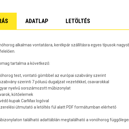
Lacetti 5 
Lacetti W
Orlando Év
Spark Évj
RÁS
ADATLAP
LETÖLTÉS
Trax Évjár
7
nóhorog alkalmas vontatásra, kerékpár szállításra egyes típusok nagyob
elelően.
omag tartalma a következő:
nóhorog test, vontató gömbbel az európai szabvány szerint
 szabvány szerinti 7 pólusú dugaljzat vezetékkel, csavarokkal
gyar nyelvű sorszámozott műbizonylat
avarok, kötőelemek
rvédő kupak CarMax logóval
lszerelési útmutató a letöltés fül alatt PDF formátumban elérhető
bizonylaton található adattáblán megtalálható a vonóhorog függőleges 