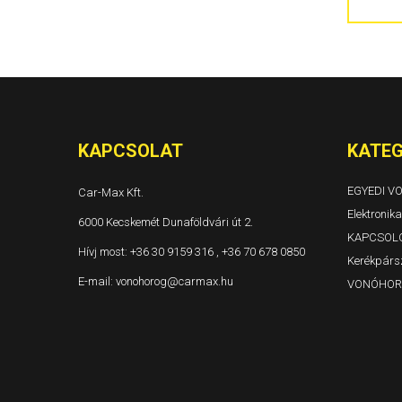
300C 4 ajtós és kombi Évjárat: 2004-
Grand Voyager és Voyager Évjárat: 1996-2001
Grand Voyager és Voyager Évjárat: 2001-2005
Grand Voyager Évjárat: 2008-
KAPCSOLAT
KATEG
EGYEDI 
Car-Max Kft.
Elektronika
6000 Kecskemét Dunaföldvári út 2.
KAPCSOL
Hívj most:
+36 30 9159 316 , +36 70 678 0850
Kerékpársz
E-mail:
vonohorog@carmax.hu
VONÓHOR