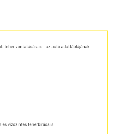
ajtós ferdehátú Évjárat: 2003-2010
agon Évjárat: 2003-2010
járat: 2010-
árat: 2004-2011
at: 2013-
b teher vontatására is - az autó adattáblájának
és vízszintes teherbírása is.