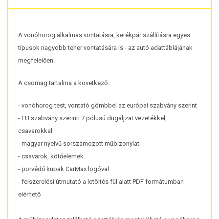
A vonóhorog alkalmas vontatásra, kerékpár szállításra egyes
típusok nagyobb teher vontatására is - az autó adattáblájának
megfelelően.
A csomag tartalma a következő:
- vonóhorog test, vontató gömbbel az európai szabvány szerint
- EU szabvány szerinti 7 pólusú dugaljzat vezetékkel,
csavarokkal
- magyar nyelvű sorszámozott műbizonylat
- csavarok, kötőelemek
- porvédő kupak CarMax logóval
- felszerelési útmutató a letöltés fül alatt PDF formátumban
elérhető