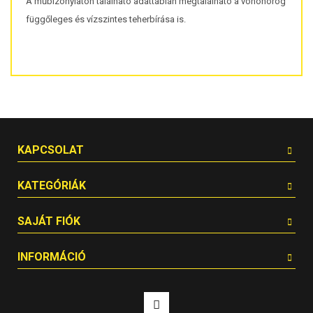
A műbizonylaton található adattáblán megtalálható a vonóhorog
függőleges és vízszintes teherbírása is.
KAPCSOLAT
KATEGÓRIÁK
SAJÁT FIÓK
INFORMÁCIÓ