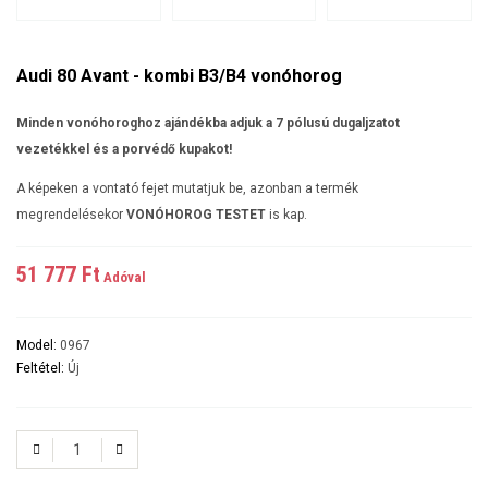
Audi 80 Avant - kombi B3/B4 vonóhorog
Minden vonóhoroghoz ajándékba adjuk a 7 pólusú dugaljzatot
vezetékkel és a porvédő kupakot!
A képeken a vontató fejet mutatjuk be, azonban a termék
megrendelésekor
VONÓHOROG TESTET
is kap.
51 777 Ft‎
Adóval
Model:
0967
Feltétel:
Új