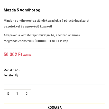
Mazda 5 vonóhorog
Minden vonóhoroghoz ajándékba adjuk a 7 pólusú dugaljzatot
vezetékkel és a porvédő kupakot!
A képeken a vontató fejet mutatjuk be, azonban a termék
megrendelésekor
VONÓHOROG TESTET
is kap.
50 302 Ft‎
Adóval
Model:
1665
Feltétel:
Új
KOSÁRBA