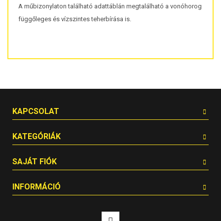
A műbizonylaton található adattáblán megtalálható a vonóhorog
függőleges és vízszintes teherbírása is.
KAPCSOLAT
KATEGÓRIÁK
SAJÁT FIÓK
INFORMÁCIÓ