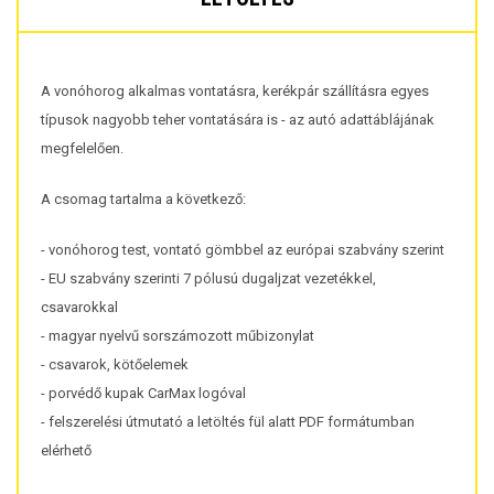
A vonóhorog alkalmas vontatásra, kerékpár szállításra egyes
típusok nagyobb teher vontatására is - az autó adattáblájának
megfelelően.
A csomag tartalma a következő:
- vonóhorog test, vontató gömbbel az európai szabvány szerint
- EU szabvány szerinti 7 pólusú dugaljzat vezetékkel,
csavarokkal
- magyar nyelvű sorszámozott műbizonylat
- csavarok, kötőelemek
- porvédő kupak CarMax logóval
- felszerelési útmutató a letöltés fül alatt PDF formátumban
elérhető