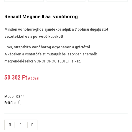
Renault Megane II 5a. vonóhorog
Minden vonóhoroghoz ajándékba adjuk a 7 pólusú dugaljzatot
vezetékkel és a porvédő kupakot!
Erős, strapabíró vonóhorog egyenesen a gyártótól
A képeken a vontató fejet mutatjuk be, azonban a termék
megrendelésekor VONÓHOROG TESTET is kap.
50 302 Ft‎
Adóval
Model:
0344
Feltétel:
Új