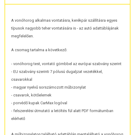
A vonóhorog alkalmas vontatásra, kerékpár szállításra egyes
típusok nagyobb teher vontatására is - az autó adattáblájának
megfelelően.
A csomag tartalma a következő:
- vonóhorog test, vontató gömbbel az európai szabvány szerint
- EU szabvány szerinti 7 pólusú dugaljzat vezetékkel,
csavarokkal
- magyar nyelvű sorszámozott műbizonylat
- csavarok, kötőelemek
- porvédő kupak CarMax logóval
- felszerelési útmutató a letöltés fül alatt PDF formátumban
elérhető
A műbizonylaton található adattáblán megtalálható a vonóhorog