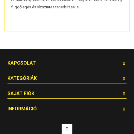
függőleges és vízszintes teherbírása is.
KAPCSOLAT
KATEGÓRIÁK
SAJÁT FIÓK
INFORMÁCIÓ