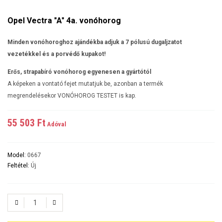
Opel Vectra "A" 4a. vonóhorog
Minden vonóhoroghoz ajándékba adjuk a 7 pólusú dugaljzatot
vezetékkel és a porvédő kupakot!
Erős, strapabíró vonóhorog egyenesen a gyártótól
A képeken a vontató fejet mutatjuk be, azonban a termék
megrendelésekor VONÓHOROG TESTET is kap.
55 503 Ft‎
Adóval
Model:
0667
Feltétel:
Új